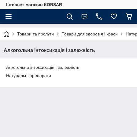
Iнтернет магазин KORSAR
Товари та послуги
Товари для здоров'я і краси
Натур
Алкогольна інтоксикація і залежність
Алкогольна інтоксикація і залежність
Натуральні препарати