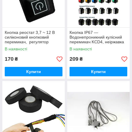
Кнопка реостат 3,7 ~ 12 В
Кнопка IP67 —
силіконовий кнопковий
Водонепроникний кулісний
перемикач, регулятор
перемикач KCD4, неіржавка
температури для одягу та
сталь 16-30 А LED-підсвітка,
В наявності
В наявності
предметів.
DPST
170
209
₴
₴
Купити
Купити