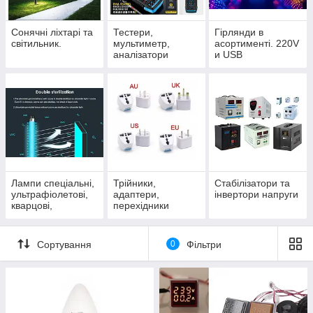
Сонячні ліхтарі та
Тестери,
Гірлянди в
світильник.
мультиметр,
асортименті. 220V
аналізатори
и USB
Лампи спеціальні,
Трійники,
Стабілізатори та
ультрафіолетові,
адаптери,
інвертори напруги
кварцові,
перехідники
інфрачервоні
Сортування
0
Фільтри