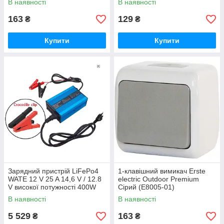
В наявності
В наявності
163
129
₴
₴
Купити
Купити
Зарядний пристрій LiFePo4
1-клавішний вимикач Erste
WATE 12 V 25 A 14,6 V / 12.8
electric Outdoor Premium
V високої потужності 400W
Сірий (E8005-01)
СС/СV для літій-залізо-
В наявності
В наявності
фосфатних акумуляторів. Bl
5 529
163
₴
₴