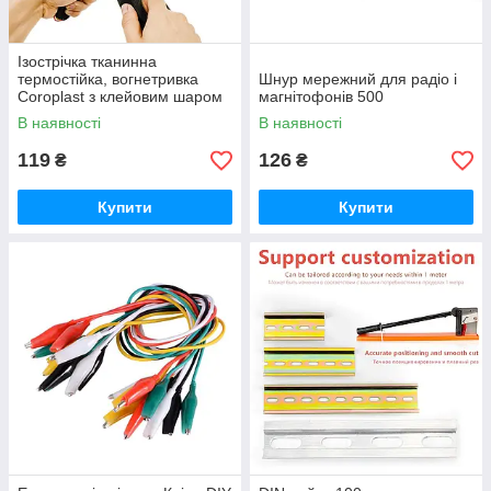
Ізострічка тканинна
термостійка, вогнетривка
Шнур мережний для радіо і
Coroplast з клейовим шаром
магнітофонів 500
для захисту джгутів дротів в
В наявності
В наявності
авто 15мм 10м
119
126
₴
₴
Купити
Купити