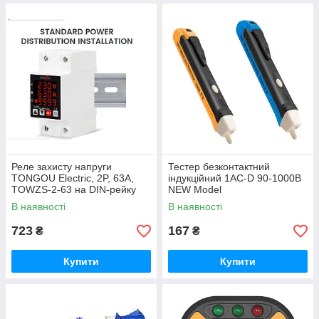
Реле захисту напруги
Тестер безконтактний
TONGOU Electric, 2P, 63A,
індукційний 1AC-D 90-1000В
TOWZS-2-63 на DIN-рейку
NEW Model
400V. 3 в 1 (вольти, ампери,
В наявності
В наявності
кВт). Protector
723
167
₴
₴
Купити
Купити