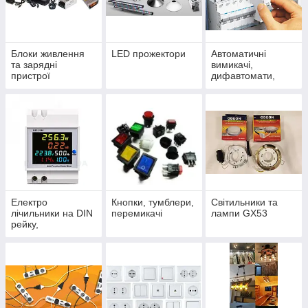
Блоки живлення
LED прожектори
Автоматичні
та зарядні
вимикачі,
пристрої
дифавтомати,
ПЗВ, рубильники,
реле DIN
Електро
Кнопки, тумблери,
Світильники та
лічильники на DIN
перемикачі
лампи GX53
рейку,
амперметри,
вольтметри DIN