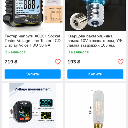
Тестер напруги AC10+ Socket
Кварцова бактерицидна
Tester Voltage Line Tester LCD
лампа 10V з озонатором, УФ
Display Voice ПЗО 30 мА
лампа завдовжки 185 нм.
Бактерицидна УФ-лампа
В наявності
В наявності
спеціальна. UVC E17
719
193
₴
₴
Купити
Купити