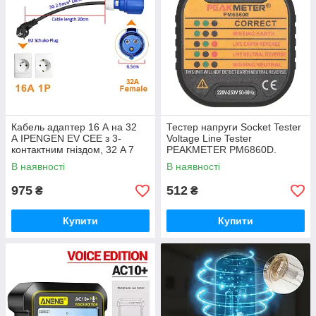
Кабель адаптер 16 А на 32
Тестер напруги Socket Tester
А IPENGEN EV CEE з 3-
Voltage Line Tester
контактним гніздом, 32 A 7
PEAKMETER PM6860D.
кВт, 1 фаза. Звичайна вилка
Тестер розеток
В наявності
В наявності
— силова розетка.
975
512
₴
₴
Купити
Купити