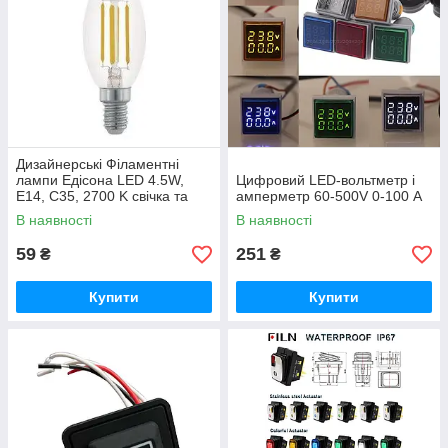
Дизайнерські Філаментні
лампи Едісона LED 4.5W,
Цифровий LED-вольтметр і
E14, C35, 2700 K свічка та
амперметр 60-500V 0-100 А
E27 груша
В наявності
В наявності
59
251
₴
₴
Купити
Купити