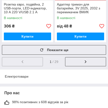
Розетка євро, подвійна, 2
Адаптер тримач для
USB-порти, LED-індикатор,
батарейки, 3V 2025, 2032 з
10 А 220 V/USB 2.1 А
перемикачем ВМИК
В наявності
В наявності
306
48
₴
від
₴
Купити
Купити
Показати ще
1
/ 29
Електротовари
Про нас
98% позитивних з 608 відгуків за рік