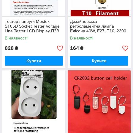
Тестер напруги Mestek
Дизайнерська
ST05D Socket Tester Voltage
ретроламентна лампа
Line Tester LCD Display ПЗВ
Едісона 40W, E27, Т10, 2300
30 мА
K капсульна, спіральна
В наявності
В наявності
828
164
₴
₴
Купити
Купити