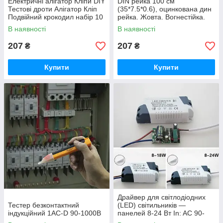
Електричні алігатор Кліпи DIY
DIN рейка 100 см
Тестові дроти Алігатор Кліп
(35*7.5*0.6), оцинкована дин
Подвійний крокодил набір 10
рейка. Жовта. Вогнестійка.
шт.
Якість.
В наявності
В наявності
207
207
₴
₴
Купити
Купити
Драйвер для світлодіодних
Тестер безконтактний
(LED) світильників —
індукційний 1AC-D 90-1000В
панелей 8-24 Вт In: AC 90-
265V Out: DC24-86V 280mA