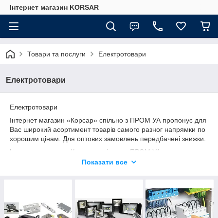
Iнтернет магазин KORSAR
Товари та послуги
Електротовари
Електротовари
Електротовари
Інтернет магазин «Корсар» спільно з ПРОМ УА пропонує для
Вас широкий асортимент товарів самого разног напрямки по
хорошим цінам. Для оптових замовлень передбачені знижки.
Інтернет магазин «Корсар» спільно з ПРОМ УА пропонує для
Вас широкий асортимент товарів найрізноманітніших
Показати все
напрямків за хорошими цінами. Для оптових замовлень
передбачено знижки.