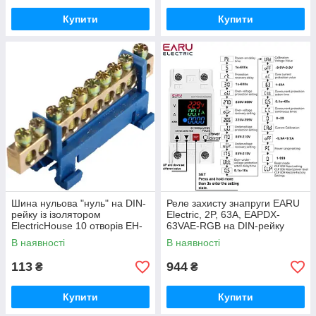
Купити
Купити
Шина нульова "нуль" на DIN-
Реле захисту знапруги EARU
рейку із ізолятором
Electric, 2P, 63A, EAPDX-
ElectricHouse 10 отворів EH-
63VAE-RGB на DIN-рейку
BN-10 Blue латунь, "Мостик"
400V. 3 в 1 (вольти, ампери,
В наявності
В наявності
кВт). Protector
113
944
₴
₴
Купити
Купити