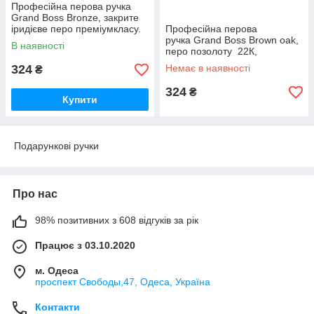
Професійна перова ручка
Grand Boss Bronze, закрите
іридієве перо преміумкласу.
Професійна перова
ручка Grand Boss Brown oak,
В наявності
перо позолоту 22К,
преміумкласу з футляром.
324
Немає в наявності
₴
324
₴
Купити
Подарункові ручки
Про нас
98% позитивних з 608 відгуків за рік
Працює з 03.10.2020
м. Одеса
проспект Свободы,47, Одеса, Україна
Контакти