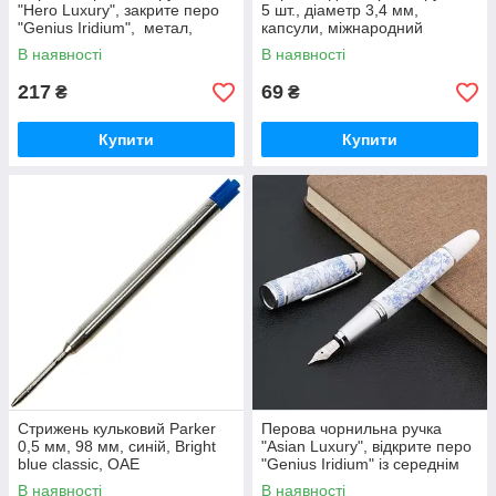
"Hero Luxury", закрите перо
5 шт., діаметр 3,4 мм,
"Genius Iridium", метал,
капсули, міжнародний
позолота, розпис, білий
стандарт
В наявності
В наявності
217
69
₴
₴
Купити
Купити
Стрижень кульковий Parker
Перова чорнильна ручка
0,5 мм, 98 мм, синій, Bright
"Asian Luxury", відкрите перо
blue classic, ОАЕ
"Genius Iridium" із середнім
наконечником, порцелянова
В наявності
В наявності