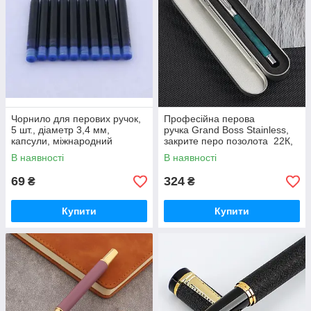
Чорнило для перових ручок,
Професійна перова
5 шт., діаметр 3,4 мм,
ручка Grand Boss Stainless,
капсули, міжнародний
закрите перо позолота 22К,
стандарт. Сині
преміумкласу з футляром.
В наявності
В наявності
69
324
₴
₴
Купити
Купити