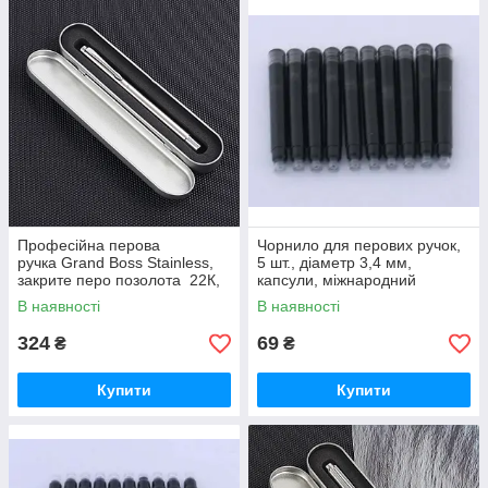
Професійна перова
Чорнило для перових ручок,
ручка Grand Boss Stainless,
5 шт., діаметр 3,4 мм,
закрите перо позолота 22К,
капсули, міжнародний
преміумкласу з футляром.
стандарт. Чорні
В наявності
В наявності
324
69
₴
₴
Купити
Купити