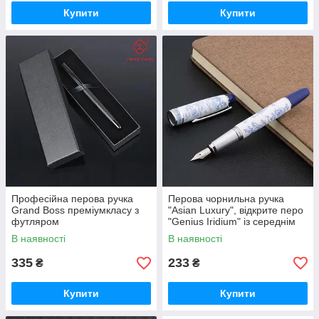
Купити
Купити
Професійна перова ручка
Перова чорнильна ручка
Grand Boss преміумкласу з
"Asian Luxury", відкрите перо
футляром
"Genius Iridium" із середнім
наконечником, порцелянова
В наявності
В наявності
335
233
₴
₴
Купити
Купити