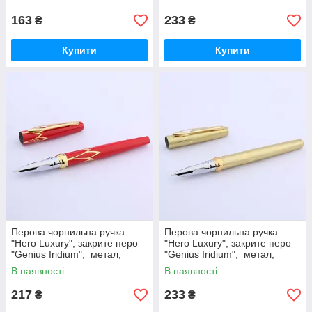
163
233
₴
₴
Купити
Купити
Перова чорнильна ручка
Перова чорнильна ручка
"Hero Luxury", закрите перо
"Hero Luxury", закрите перо
"Genius Iridium", метал,
"Genius Iridium", метал,
позолота, розпис, червона
позолота, розпис, золота
В наявності
В наявності
217
233
₴
₴