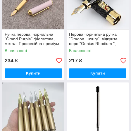
Ручка перова, чорнильна
Перова чорнильна ручка
"Grand Purple" фіолетова,
"Dragon Luxury", відкрите
метал. Професійна преміум
перо "Genius Rhodium ",
класу.
позолота, метал + капсула
В наявності
В наявності
чорнила в подарунок
234
217
₴
₴
Купити
Купити