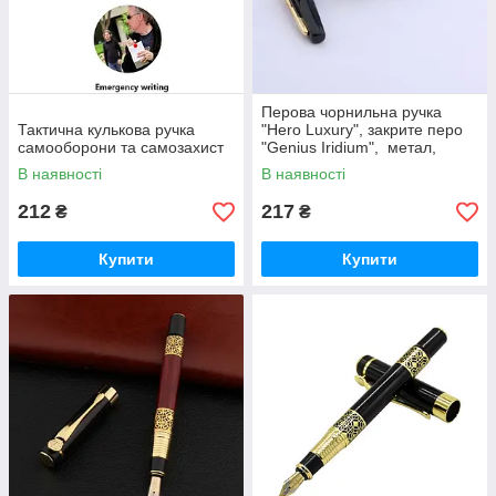
Перова чорнильна ручка
Тактична кулькова ручка
"Hero Luxury", закрите перо
самооборони та самозахист
"Genius Iridium", метал,
позолота, розпис, чорний
В наявності
В наявності
212
217
₴
₴
Купити
Купити