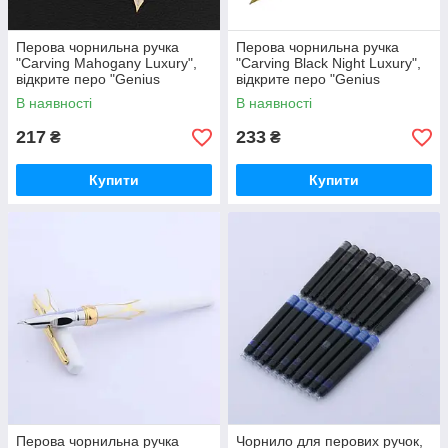
Перова чорнильна ручка
Перова чорнильна ручка
"Carving Mahogany Luxury",
"Carving Black Night Luxury",
відкрите перо "Genius
відкрите перо "Genius
Iridium", різь, позолота,
Iridium", різь, позолота
В наявності
В наявності
метал
217
233
₴
₴
Купити
Купити
Перова чорнильна ручка
Чорнило для перових ручок,