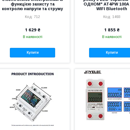
функцією захисту та
ОДНОМ" AT4PW 100A 
контролю напруги та струму
WIFI Bluetooth
712
1493
1 629 ₴
1 855 ₴
В наявності
В наявності
Купити
Купити