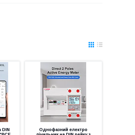
а DIN
Однофазний електро
 "ВСЕ
лічильник на DIN рейку з