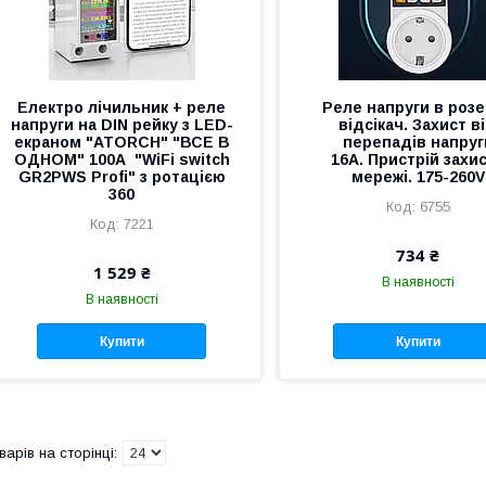
Електро лічильник + реле
Реле напруги в розе
напруги на DIN рейку з LED-
відсікач. Захист в
екраном "ATORCH" "ВСЕ В
перепадів напруг
ОДНОМ" 100A "WiFi switch
16A. Пристрій захи
GR2PWS Profi" з ротацією
мережі. 175-260V
360
6755
7221
734 ₴
1 529 ₴
В наявності
В наявності
Купити
Купити