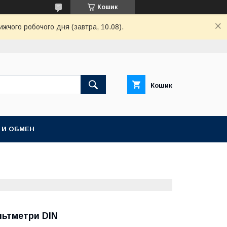
Кошик
ижчого робочого дня (завтра, 10.08).
Кошик
 И ОБМЕН
льтметри DIN