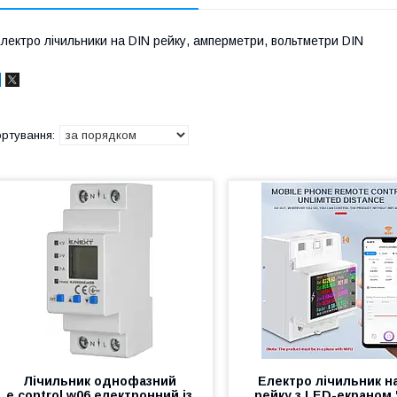
лектро лічильники на DIN рейку, амперметри, вольтметри DIN
Лічильник однофазний
Електро лічильник н
e.control.w06 електронний із
рейку з LED-екраном