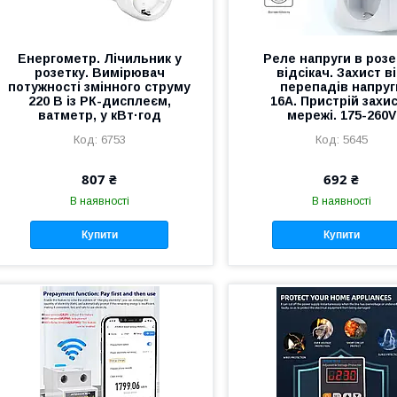
Енергометр. Лічильник у
Реле напруги в розе
розетку. Вимірювач
відсікач. Захист в
потужності змінного струму
перепадів напруг
220 В із РК-дисплеєм,
16A. Пристрій захи
ватметр, у кВт·год
мережі. 175-260V
6753
5645
807 ₴
692 ₴
В наявності
В наявності
Купити
Купити