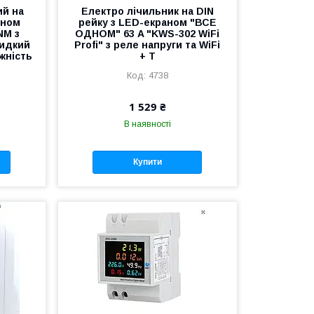
ий на
Електро лічильник на DIN
аном
рейку з LED-екраном "ВСЕ
NM з
ОДНОМ" 63 A "KWS-302 WiFi
видкий
Profi" з реле напруги та WiFi
жність
+ T
4738
1 529 ₴
В наявності
Купити