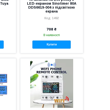
Tuya
LED-екраном Sinotimer 80А
DDS6619-004 з підсвіткою
екрана
1492
708 ₴
В наявності
Купити