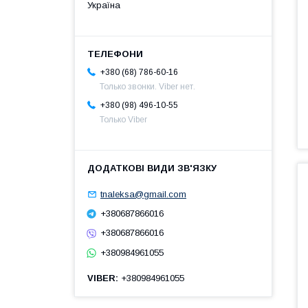
Україна
+380 (68) 786-60-16
Только звонки. Viber нет.
+380 (98) 496-10-55
Только Viber
tnaleksa@gmail.com
+380687866016
+380687866016
+380984961055
VIBER
+380984961055