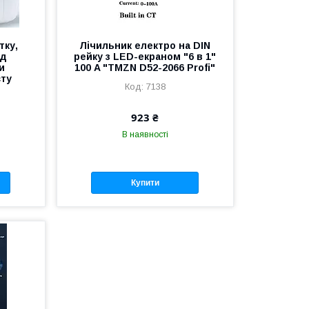
тку,
Лічильник електро на DIN
ід
рейку з LED-екраном "6 в 1"
и
100 A "TMZN D52-2066 Profi"
сту
7138
923 ₴
В наявності
Купити