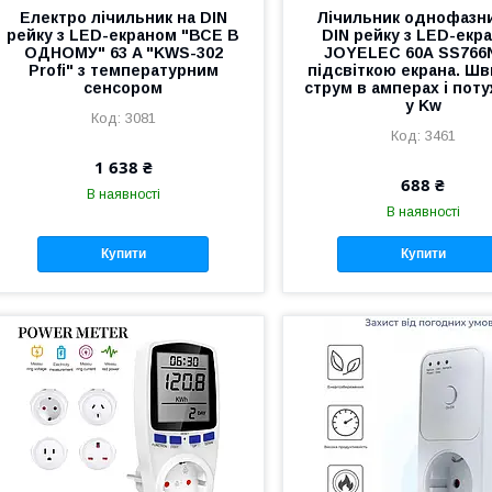
Електро лічильник на DIN
Лічильник однофазн
рейку з LED-екраном "ВСЕ В
DIN рейку з LED-екр
ОДНОМУ" 63 A "KWS-302
JOYELEC 60А SS766
Profi" з температурним
підсвіткою екрана. Ш
сенсором
струм в амперах і поту
у Kw
3081
3461
1 638 ₴
688 ₴
В наявності
В наявності
Купити
Купити