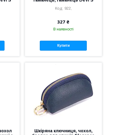
922,
327 ₴
В наявності
Купити
чохол
Шкіряна ключниця, чохол,