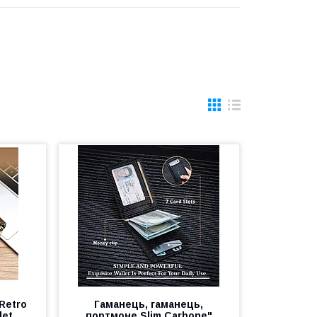
Retro
Гаманець, гаманець,
let.
портмоне Slim Carbone"