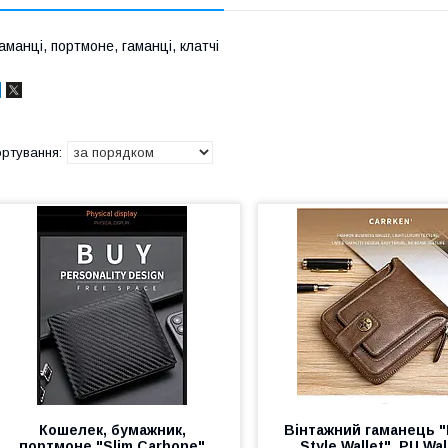
аманці, портмоне, гаманці, клатчі
Кошелек, бумажник,
Вінтажний гаманець "
портмоне "Slim Carbone"
Style Wallet". PU Wal