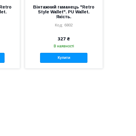
Retro
Вінтажний гаманець "Retro
let.
Style Wallet". PU Wallet.
Якість.
6802
327 ₴
В наявності
Купити