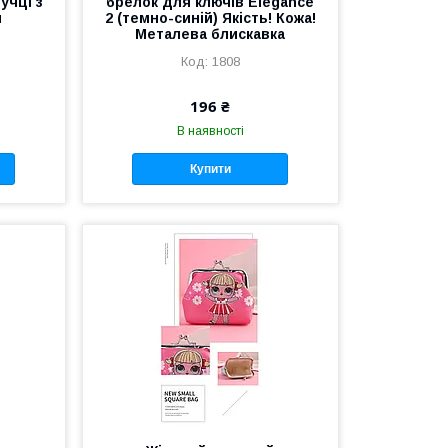
учці з
брелок для ключів Elegance
м
2 (темно-синій) Якість! Кожа!
Металева блискавка
1808
196 ₴
В наявності
Купити