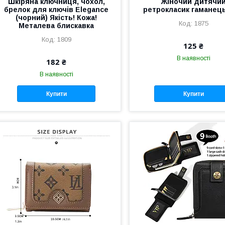
Шкіряна ключниця, чохол,
Жіночий дитячи
брелок для ключів Elegance
ретрокласик гаманец
(чорний) Якість! Кожа!
1875
Металева блискавка
1809
125 ₴
В наявності
182 ₴
В наявності
Купити
Купити