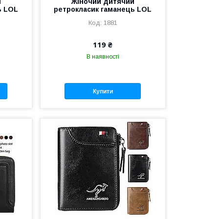
й
Жіночий дитячий
ь LOL
ретрокласик гаманець LOL
1881
119 ₴
В наявності
Купити