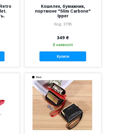
Retro
Кошелек, бумажник,
let.
портмоне "Slim Carbone"
ть.
Ipper
3795
349 ₴
В наявності
Купити