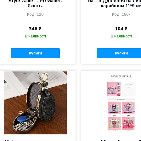
Style Wallet". PU Wallet.
на 1 відділення на лип
Якість.
карабіном 11*9 с
120
1807
346 ₴
104 ₴
В наявності
В наявності
Купити
Купити