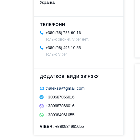
Україна
+380 (68) 786-60-16
Только звонки. Viber нет.
+380 (98) 496-10-55
Только Viber
tnaleksa@gmail.com
+380687866016
+380687866016
+380984961055
VIBER
+380984961055