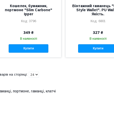
Кошелек, бумажник,
Вінтажний гаманець "
портмоне "Slim Carbone"
Style Wallet". PU Wal
Ipper
Якість.
3796
6801
349 ₴
327 ₴
В наявності
В наявності
Купити
Купити
аманці, портмоне, гаманці, клатчі