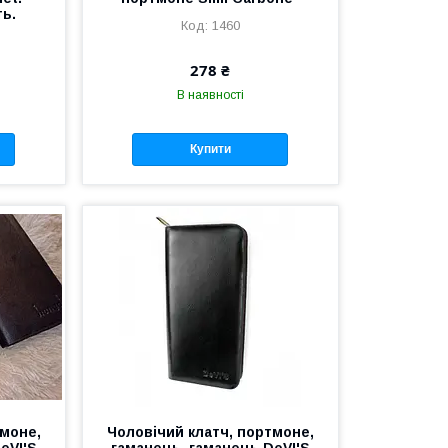
ть.
1460
278 ₴
В наявності
Купити
тмоне,
Чоловічий клатч, портмоне,
eVI'S
гаманець, гаманець DeVI'S