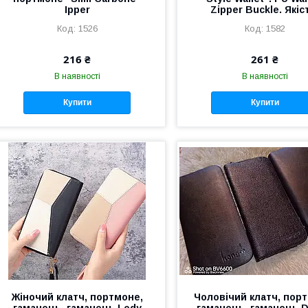
Ipper
Zipper Buckle. Якіс
1526
1582
216 ₴
261 ₴
В наявності
В наявності
Купити
Купити
Жіночий клатч, портмоне,
Чоловічий клатч, пор
гаманець, гаманець Ledy
гаманець, гаманець D