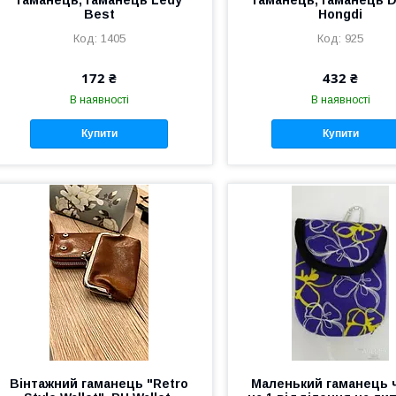
Best
Hongdi
1405
925
172 ₴
432 ₴
В наявності
В наявності
Купити
Купити
Вінтажний гаманець "Retro
Маленький гаманець 