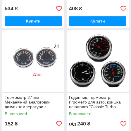
Edition
534
408
₴
₴
Купити
Купити
Термометр 27 мм
Годинник, термометр,
Механічний аналоговий
гігрометр для авто, кришка
датчик температури з
неіржавка "Classic Turbo
наклейкою на 3М у
Round"
В наявності
В наявності
подарунок! Класика!
152
240
₴
від
₴