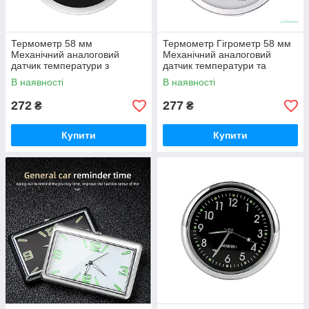
Термометр 58 мм
Термометр Гігрометр 58 мм
Механічний аналоговий
Механічний аналоговий
датчик температури з
датчик температури та
наклейкою на 3М у
вологості! Класика з металу!
В наявності
В наявності
подарунок! Класика з металу!
272
277
₴
₴
Купити
Купити