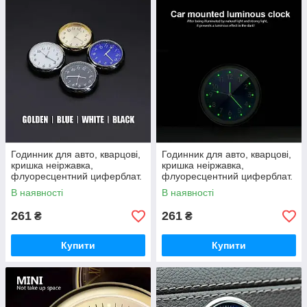
Годинник для авто, кварцові,
Годинник для авто, кварцові,
кришка неіржавка,
кришка неіржавка,
флуоресцентний циферблат.
флуоресцентний циферблат.
Солідний вигляд.
Солідний вигляд.
В наявності
В наявності
261
261
₴
₴
Купити
Купити