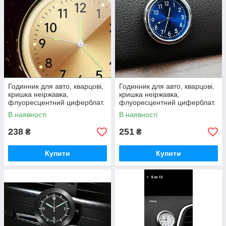
Годинник для авто, кварцові,
Годинник для авто, кварцові,
кришка неіржавка,
кришка неіржавка,
флуоресцентний циферблат.
флуоресцентний циферблат.
Солідний вигляд.
Солідний вигляд.
В наявності
В наявності
238
251
₴
₴
Купити
Купити