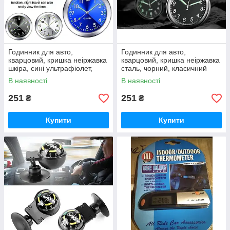
Годинник для авто,
Годинник для авто,
кварцовий, кришка неіржавка
кварцовий, кришка неіржавка
шкіра, сині ультрафіолет,
сталь, чорний, класичний
класичний циферблат 3М
циферблат 3М
В наявності
В наявності
251
251
₴
₴
Купити
Купити