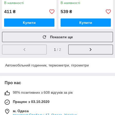
азимута "Columbus". Big
байка. Хром. Масив. Black
В наявності
В наявності
Edition
411
539
₴
₴
Купити
Купити
Показати ще
1
/ 2
Автомобільний годинник, термометри, гігрометри
Про нас
98% позитивних з 608 відгуків за рік
Працює з 03.10.2020
м. Одеса
проспект Свободы,47, Одеса, Україна