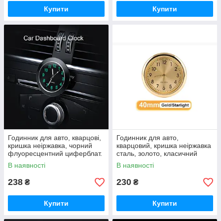
Купити
Купити
Годинник для авто, кварцові,
Годинник для авто,
кришка неіржавка, чорний
кварцовий, кришка неіржавка
флуоресцентний циферблат.
сталь, золото, класичний
Солідний вигляд.
циферблат 3М. Gold
В наявності
В наявності
238
230
₴
₴
Купити
Купити