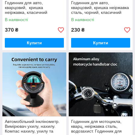
Годинник для авто,
Годинник для авто,
кварцовий, кришка
кварцовий, кришка неіржавка
неіржавка, класичний
сталь, чорний, класичний
циферблат, 3М, 4,8 см х 3 см,
циферблат 3М
В наявності
В наявності
2 типи "Crown" Luminous
370
230
₴
₴
Купити
Купити
Автомобільний інклінометр.
Годинник для мотоцикла,
Вимірювач ухилу, нахилу.
кварц, неіржавка сталь,
Компас нахилу, ухилу та
водозахист. Годинник для