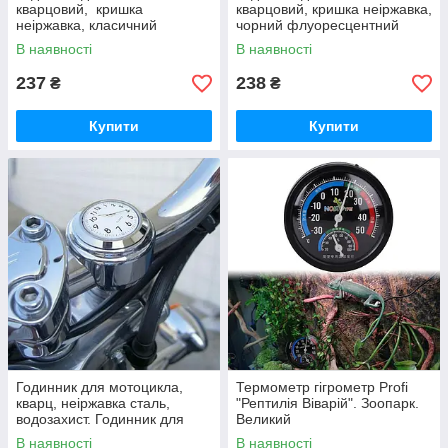
кварцовий, кришка
кварцовий, кришка неіржавка,
неіржавка, класичний
чорний флуоресцентний
циферблат, 3М, 43 мм, 4
циферблат 3М
В наявності
В наявності
різновиди
237
238
₴
₴
Купити
Купити
Годинник для мотоцикла,
Термометр гігрометр Profi
кварц, неіржавка сталь,
"Рептилія Віварій". Зоопарк.
водозахист. Годинник для
Великий
байка. Хром. Масив. White
В наявності
В наявності