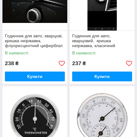
Годинник для авто, кварцові,
Годинник для авто,
кришка неіржавка,
кварцовий, кришка
флуоресцентний циферблат.
неіржавка, класичний
Солідний вигляд.
циферблат, 3М, 43 мм, 4
В наявності
В наявності
різновиди
238
237
₴
₴
Купити
Купити