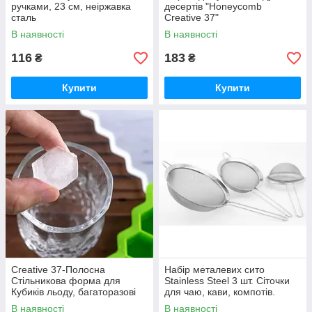
ручками, 23 см, неіржавка
десертів "Honeycomb
сталь
Creative 37"
В наявності
В наявності
116
183
₴
₴
Купити
Купити
Creative 37-Полосна
Набір металевих сито
Стільникова форма для
Stainless Steel 3 шт. Сіточки
Кубиків льоду, багаторазові
для чаю, кави, компотів.
лотки, Силіконова форма для
Бармен бокс
В наявності
В наявності