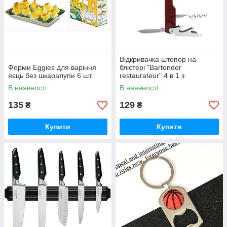
Відкривачка штопор на
Форми Eggies для варіння
блістері "Bartender
яєць без шкаралупи 6 шт.
restaurateur" 4 в 1 з
неіржавкої сталі. Відкривачка.
В наявності
В наявності
Мультитул.
135
129
₴
₴
Купити
Купити