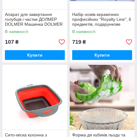
Апарат для завертання
Набір ножів керамічних
голубців і частки ДОЛМЕР
професійних "Royalty Line", 6
DOLMER Машинка DOLMER
предметів, подарункове
паковання
В наявності
В наявності
107
719
₴
₴
Купити
Купити
Сито-міска кухонна з
Форма дя кубиків льоду та