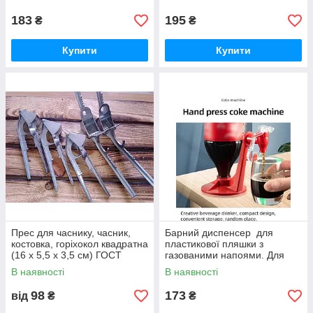
кубиків льоду,
183
195
₴
₴
Купити
Купити
Прес для часнику, часник,
Барний диспенсер для
костовка, горіхокол квадратна
пластикової пляшки з
(16 х 5,5 х 3,5 см) ГОСТ
газованими напоями. Для
бару, дому, офісу, вечірок
В наявності
В наявності
98
173
від
₴
₴