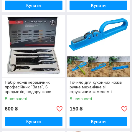
Купити
Купити
Набір ножів керамічних
Точило для кухонних ножів
професійних "Bass", 6
ручне механічне зі
предметів, подарункове
стругачним каменем і
паковання
шліфувальним каменем
В наявності
В наявності
"Felador Cuchillo" IKE
600
150
₴
₴
Купити
Купити