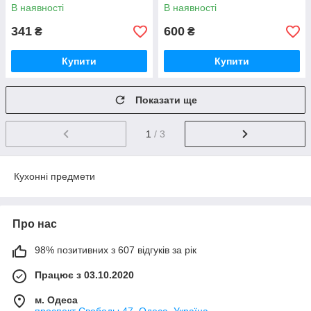
неіржавка сталь
подарункове паковання.
В наявності
В наявності
KRAUFF
341
600
₴
₴
Купити
Купити
Показати ще
1
/ 3
Кухонні предмети
Про нас
98% позитивних з 607 відгуків за рік
Працює з 03.10.2020
м. Одеса
проспект Свободы,47, Одеса, Україна