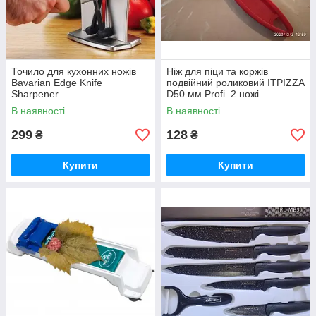
Точило для кухонних ножів
Ніж для піци та коржів
Bavarian Edge Knife
подвійний роликовий ITPIZZA
Sharpener
D50 мм Profi. 2 ножі.
Тісторізка. Ніж для тіста.
В наявності
В наявності
299
128
₴
₴
Купити
Купити