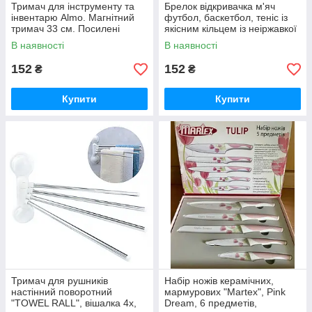
Тримач для інструменту та
Брелок відкривачка м'яч
інвентарю Almo. Магнітний
футбол, баскетбол, теніс із
тримач 33 см. Посилені
якісним кільцем із неіржавкої
магніти. Магнітна рейка
сталі. Відкривачка
В наявності
В наявності
152
152
₴
₴
Купити
Купити
Тримач для рушників
Набір ножів керамічних,
настінний поворотний
мармурових "Martex", Pink
"TOWEL RALL", вішалка 4х,
Dream, 6 предметів,