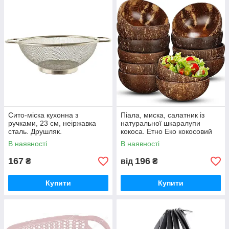
Сито-міска кухонна з
Піала, миска, салатник із
ручками, 23 см, неіржавка
натуральної шкаралупи
сталь. Друшляк.
кокоса. Етно Еко кокосовий
посуд.
В наявності
В наявності
167
196
₴
від
₴
Купити
Купити