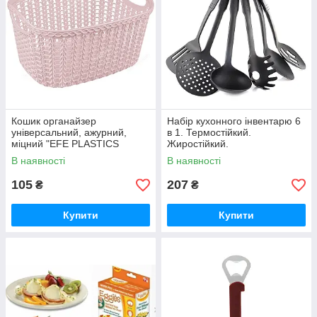
Кошик органайзер
Набір кухонного інвентарю 6
універсальний, ажурний,
в 1. Термостійкий.
міцний "EFE PLASTICS
Жиростійкий.
"Косочка" (колір Капучино)
В наявності
В наявності
24,5 Х 18,5 Х 12
105
207
₴
₴
Купити
Купити