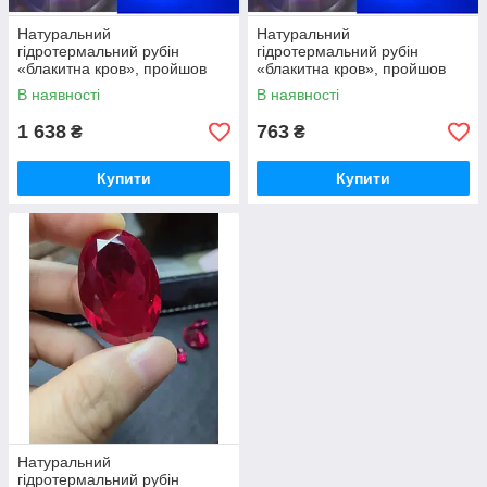
Натуральний
Натуральний
гідротермальний рубін
гідротермальний рубін
«блакитна кров», пройшов
«блакитна кров», пройшов
УФ-тест. Рубин 12x16 мм,
УФ-тест. Рубин 8x10 мм, 6,5
В наявності
В наявності
12,50 каратів. Смарагдове
каратів. Смарагдове
огранування.
огранування.
1 638
763
₴
₴
Купити
Купити
Натуральний
гідротермальний рубін