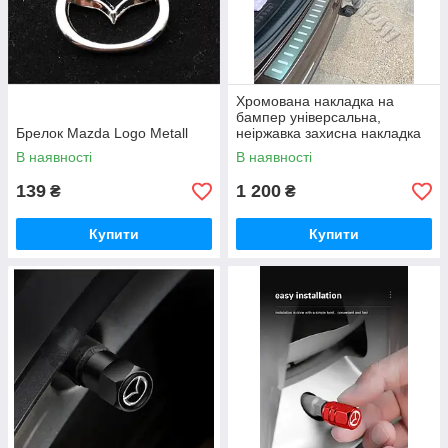
Хромована накладка на
бампер універсальна,
Брелок Mazda Logo Metall
неіржавка захисна накладка
Premium bumper cover
В наявності
В наявності
139
1 200
₴
₴
Купити
Купити