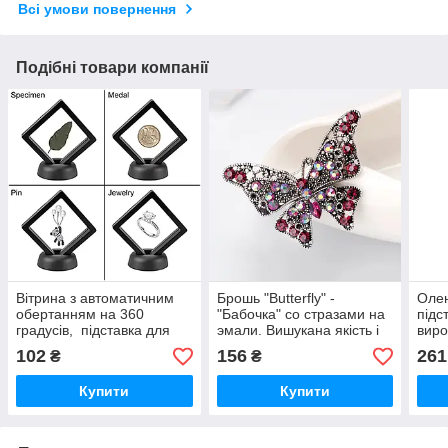
Всі умови повернення
Подібні товари компанії
Вітрина з автоматичним
Брошь "Butterfly" -
Олен
обертанням на 360
"Бабочка" со стразами на
підс
градусів, підставка для
эмали. Вишукана якість і
виро
ювелірних виробів,
красиве переливання
нами
102
156
261
₴
₴
годинників, телефонів
каменів.
25 х
SOLAR 360
Купити
Купити