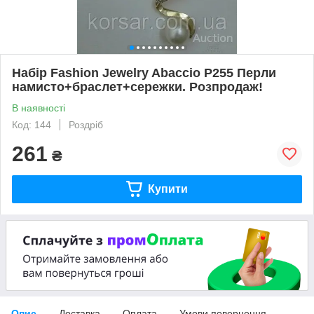
Набір Fashion Jewelry Abaccio P255 Перли
намисто+браслет+сережки. Розпродаж!
В наявності
Код: 144
Роздріб
261
₴
Купити
Опис
Доставка
Оплата
Умови повернення