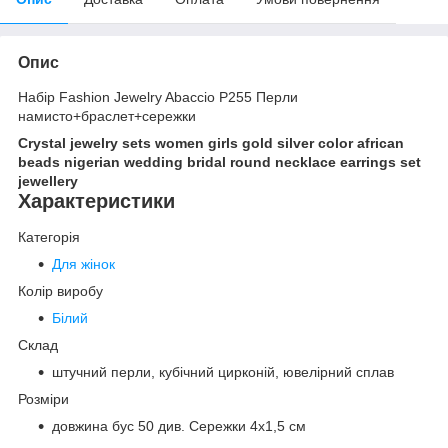
Опис
Набір Fashion Jewelry Abaccio P255 Перли
намисто+браслет+сережки
Crystal jewelry sets women girls gold silver color african
beads nigerian wedding bridal round necklace earrings set
jewellery
Характеристики
Категорія
Для жінок
Колір виробу
Білий
Склад
штучний перли, кубічний цирконій, ювелірний сплав
Розміри
довжина бус 50 див. Сережки 4х1,5 см