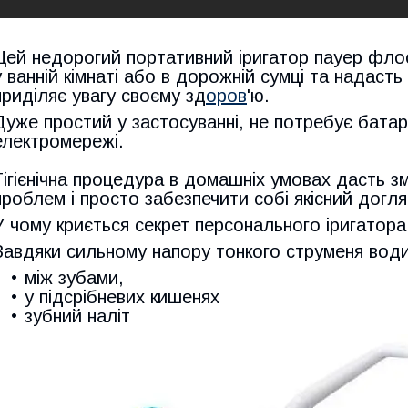
Цей недорогий портативний іригатор пауер флос
у ванній кімнаті або в дорожній сумці та надаст
приділяє увагу своєму зд
оров
'ю.
Дуже простий у застосуванні, не потребує бата
електромережі.
Гігієнічна процедура в домашніх умовах дасть з
проблем і просто забезпечити собі якісний догл
У чому криється секрет персонального іригатора
Завдяки сильному напору тонкого струменя води
між зубами,
у підсрібневих кишенях
зубний наліт