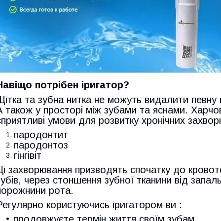
Навіщо потрібен іригатор?
Щітка та зубна нитка не можуть видалити певну к
А також у просторі між зубами та яснами. Харч
сприятливі умови для розвитку хронічних захвор
пародонтит
пародонтоз
гінгівіт
Ці захворювання призводять спочатку до кровото
зубів, через стоншення зубної тканини від запа
порожнини рота.
Регулярно користуючись іригатором ви :
продовжуєте термін життя своїм зубам