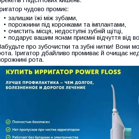
Іригатор чудово промиє:
залишки їжі між зубами,
порожнини під коронками та імплантами,
очистить місця, недоступні зубній щітці,
подарує вашим яснам приємні відчуття від в
Забудьте про зубочистки та зубні нитки! Вони 
рота. Іригатор дбайливо промиває й очищає недо
порожнині рота.