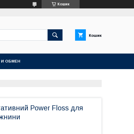
Кошик
Кошик
 И ОБМЕН
тативний Power Floss для
ожнини