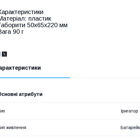
Характеристики
Матеріал: пластик
Габорити 50х65х220 мм
Вага 90 г
арактеристики
Основні атрибути
ип
Іригатор
ип живлення
Батарей