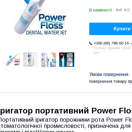
В наявності
Код:
412
Купити
+380 (68) 786-60-16
Только звонки. Viber
нет.
повернення товару п
Іригатор портативний Power Fl
Портативний іригатор порожнини рота Power Flo
стоматологічної промисловості, призначена для 
брекетів і підсІНових кишень.