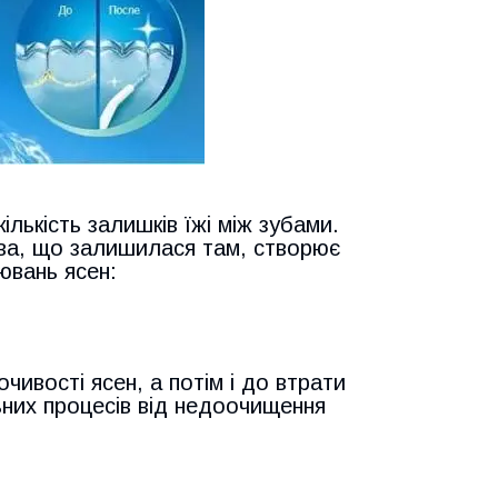
ількість залишків їжі між зубами.
ова, що залишилася там, створює
ювань ясен:
чивості ясен, а потім і до втрати
льних процесів від недоочищення