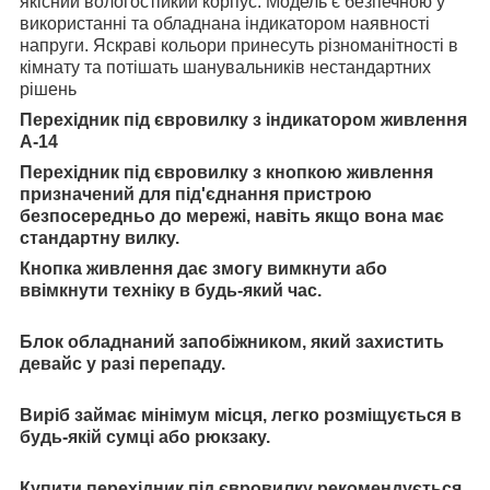
якісний вологостійкий корпус. Модель є безпечною у
використанні та обладнана індикатором наявності
напруги. Яскраві кольори принесуть різноманітності в
кімнату та потішать шанувальників нестандартних
рішень
Перехідник під євровилку з індикатором живлення
А-14
Перехідник під євровилку з кнопкою живлення
призначений для під'єднання пристрою
безпосередньо до мережі, навіть якщо вона має
стандартну вилку.
Кнопка живлення дає змогу вимкнути або
ввімкнути техніку в будь-який час.
Блок обладнаний запобіжником, який захистить
девайс у разі перепаду.
Виріб займає мінімум місця, легко розміщується в
будь-якій сумці або рюкзаку.
Купити перехідник під євровилку рекомендується