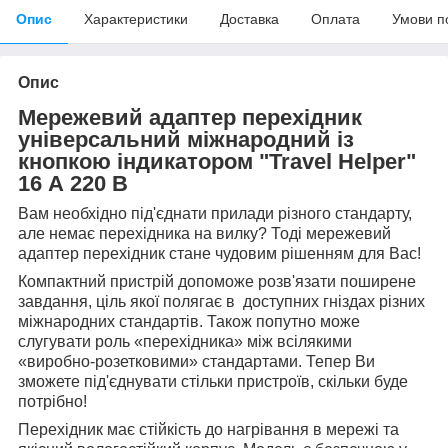
Опис
Характеристики
Доставка
Оплата
Умови п
Опис
Мережевий адаптер перехідник
універсальний міжнародний із
кнопкою індикатором "Travel Helper"
16 А 220 В
Вам необхідно під'єднати прилади різного стандарту,
але немає перехідника на вилку? Тоді мережевий
адаптер перехідник стане чудовим рішенням для Вас!
Компактний пристрій допоможе розв'язати поширене
завдання, ціль якої полягає в доступних гніздах різних
міжнародних стандартів. Також попутно може
слугувати роль «перехідника» між всілякими
«виробно-розетковими» стандартами. Тепер Ви
зможете під'єднувати стільки пристроїв, скільки буде
потрібно!
Перехідник має стійкість до нагрівання в мережі та