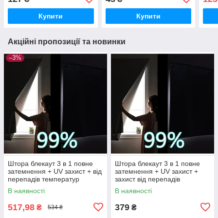
розетку, All to EU "Travel
Home R95600
розет
Helper", 220V 10 A. Білий.
Help
Купити
Купити
Акційні пропозиції та новинки
–3%
Штора блекаут 3 в 1 повне
Штора блекаут 3 в 1 повне
затемнення + UV захист + від
затемнення + UV захист +
перепадів температур
захист від перепадів
"Prestige". 100х150
температур "Standart Cool".
В наявності
В наявності
Універсальна
Універсальна 100 х 150
517,98
379
₴
₴
534 ₴