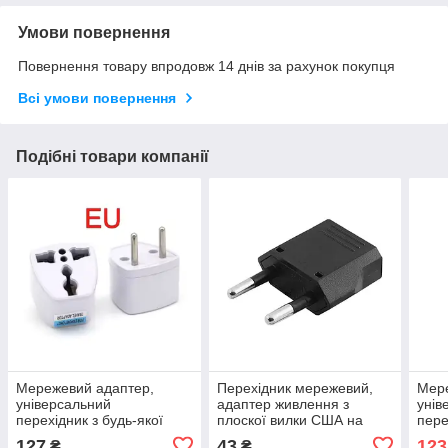
Умови повернення
Повернення товару впродовж 14 днів за рахунок покупця
Всі умови повернення
Подібні товари компанії
Мережевий адаптер,
Перехідник мережевий,
Мере
універсальний
адаптер живлення з
унів
перехідник з будь-якої
плоскої вилки США на
пере
вилки на європейську
Євро-СНГ 4.8*3.4*1.3см
вилк
127
43
123
₴
₴