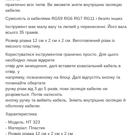
практично всіх типів. Ви зможете зняти внутрішню ізоляцію
кабелю.
Сумісність із кабелями RG59 RG6 RG7 RG11 і безліч інших.
Інструмент має малу вагу та легкий у перенесенні. Його вага
всього 35 грамів.
Розмір різака 12 см x 2 см x 2 см. Виготовлений різак із
якісного пластику.
Користуватися інструментом гранично просто. Для цього
необхідно лише відкрити
отвір для зачищення, далі вставити коаксіальний кабель в
отвір, у
напрямку, позначеному на блоці. Далі відпустіть кнопку та
починайте обертати
ручку різак від 3 до 5 разів, поки ізоляція кабелю не
розріжеться. Потім натисніть
кнопку ручку та вийміть кабель. Зніміть внутрішню ізоляцію й
оболонку кабелю.
Характеристика:
- Модель: HT 323
- Матеріал: Пластик
- Розмір різака 12 см x 2 см x 2 см