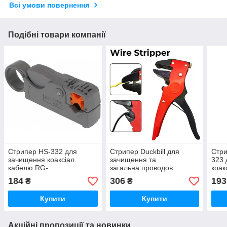
Всі умови повернення
Подібні товари компанії
Стрипер HS-332 для
Стрипер Duckbill для
Стри
зачищення коаксіал.
зачищення та
323 
кабелю RG-
загальна проводов.
коак
58/59/62/6/6QS/3C/4C/5C Profix і
Регульовані плоскогубці
RG5
184
306
193
₴
₴
встановлення роз'єму F,
для зачищення дротів.
BNC, TN
Різання й обтискання
Купити
Купити
Акційні пропозиції та новинки