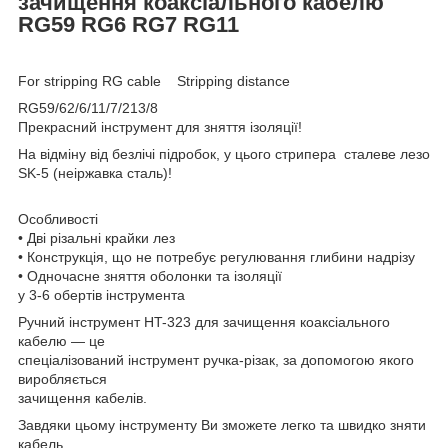
зачищення коаксіального кабелю
RG59 RG6 RG7 RG11
For stripping RG cable Stripping distance
RG59/62/6/11/7/213/8
Прекрасний інструмент для зняття ізоляції!
На відміну від безлічі підробок, у цього стрипера сталеве лезо
SK-5 (неіржавка сталь)!
Особливості
• Дві різальні крайки лез
• Конструкція, що не потребує регулювання глибини надрізу
• Одночасне зняття оболонки та ізоляції
у 3-6 обертів інструмента
Ручний інструмент HT-323 для зачищення коаксіального
кабелю — це
спеціалізований інструмент ручка-різак, за допомогою якого
виробляється
зачищення кабелів.
Завдяки цьому інструменту Ви зможете легко та швидко зняти
кабель,