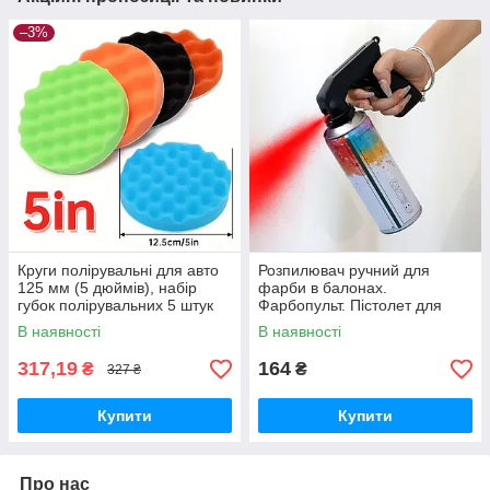
–3%
Круги полірувальні для авто
Розпилювач ручний для
125 мм (5 дюймів), набір
фарби в балонах.
губок полірувальних 5 штук
Фарбопульт. Пістолет для
фарби "Black ARTist"
В наявності
В наявності
317,19
164
₴
₴
327 ₴
Купити
Купити
Про нас