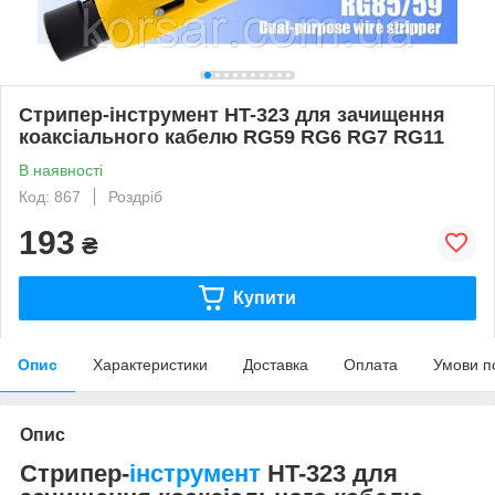
Стрипер-інструмент HT-323 для зачищення
коаксіального кабелю RG59 RG6 RG7 RG11
В наявності
Код: 867
Роздріб
193
₴
Купити
Опис
Характеристики
Доставка
Оплата
Умови п
Опис
Стрипер-
інструмент
HT-323 для