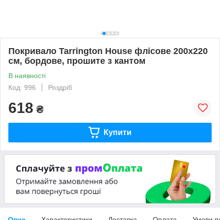
Покривало Tarrington House флісове 200х220
см, бордове, прошите з кантом
В наявності
Код: 996
Роздріб
618
₴
Купити
Опис
Характеристики
Доставка
Оплата
Умови п