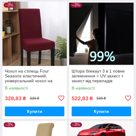
–3%
–3%
Чохол на стілець Four
Штора блекаут 3 в 1 повне
Seasons еластичний,
затемнення + UV захист +
універсальний чохол на
захист від перепадів
стілець для дому, готелю, в
температур "Prestige". 100 х
В наявності
В наявності
європейському та
140
американському стилі
328,83
522,83
₴
₴
339 ₴
539 ₴
Купити
Купити
–3%
–3%