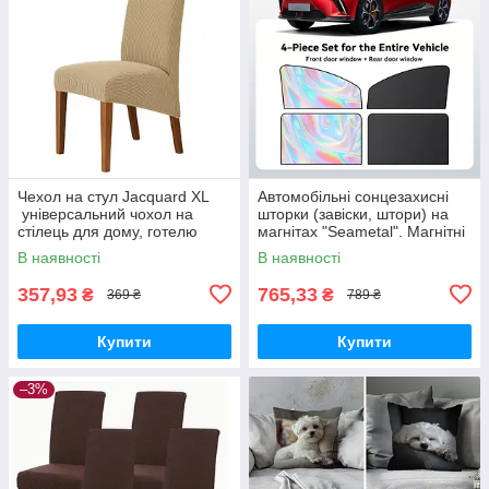
Чехол на стул Jacquard XL
Автомобільні сонцезахисні
універсальний чохол на
шторки (завіски, штори) на
стілець для дому, готелю
магнітах "Seametal". Магнітні
жакардовий в європейському
штори. 4 шт. Full Silver Black
В наявності
В наявності
та американському стилі. Ro
Set Platinum.
357,93
765,33
₴
₴
369 ₴
789 ₴
Купити
Купити
–3%