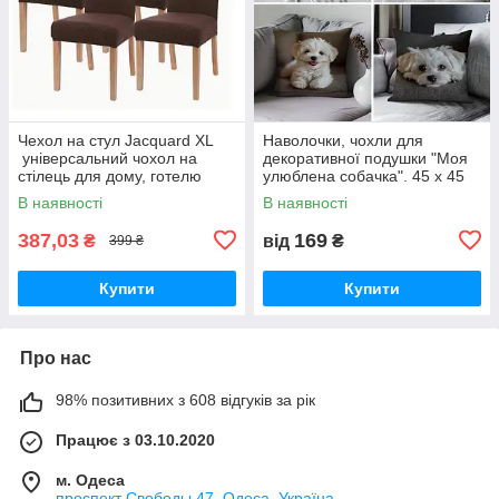
Чехол на стул Jacquard XL
Наволочки, чохли для
універсальний чохол на
декоративної подушки "Моя
стілець для дому, готелю
улюблена собачка". 45 х 45
жакардовий в європейському
см. Китайська хохолота,
В наявності
В наявності
та американському стилі. Da
Мальтійська болонка. 4
різновиди
387,03
169
₴
від
₴
399 ₴
Купити
Купити
Про нас
98% позитивних з 608 відгуків за рік
Працює з 03.10.2020
м. Одеса
проспект Свободы,47, Одеса, Україна