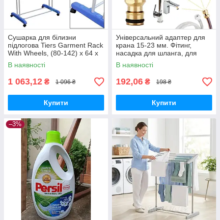
Сушарка для білизни
Універсальний адаптер для
підлогова Tiers Garment Rack
крана 15-23 мм. Фітинг,
With Wheels, (80-142) x 64 x
насадка для шланга, для
172 см, 4 колеса з гальмами.
раковини, для поливання,
В наявності
В наявності
Нержавійка + ABS пласти
1 063,12
192,06
₴
₴
1 096 ₴
198 ₴
Купити
Купити
–3%