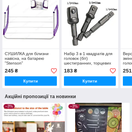
СУШИЛКА для білизни
Набір 3 в 1 квадратів для
Верс
навісна, на батарею
головок (біт)
змін
"Stenson"
шестигранних, торцевих
голо
49,5Х28,8Х15,5СМ. 4+1
1/4, 1/4, 3/8. Сталь,
12+
245
183
251
₴
₴
ряд
довжина 50 мм. Хром-
Ванадій
Купити
Купити
Акційні пропозиції та новинки
–3%
–3%