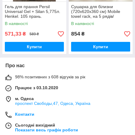
Гель для прання Persil
Сушарка для білизни
Universal Gel + Silan 5,775л.
(720х620х360 см) Mobile
Henkel. 105 прань.
towel rack, на 5 рядів/
Напальне сушіння для одягу.
В наявності
В наявності
Алюміній + ABS пластик.
571,33
854
₴
₴
589 ₴
Купити
Купити
Про нас
98% позитивних з 608 відгуків за рік
Працює з 03.10.2020
м. Одеса
проспект Свободы,47, Одеса, Україна
Контакти
Сьогодні вихідний
Показати весь графік роботи