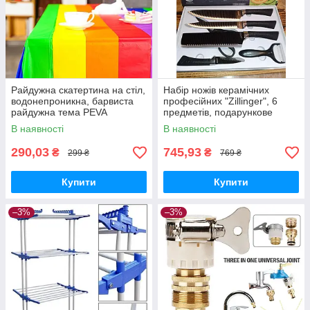
Райдужна скатертина на стіл,
Набір ножів керамічних
водонепроникна, барвиста
професійних "Zillinger", 6
райдужна тема PEVA
предметів, подарункове
137х274 "Reinbow"
паковання. Оригінадів
В наявності
В наявності
290,03
745,93
₴
₴
299 ₴
769 ₴
Купити
Купити
–3%
–3%