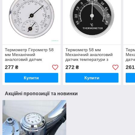
Термометр Гігрометр 58
Термометр 58 мм
Тер
мм Механічний
Механічний аналоговий
Меха
аналоговий датчик
датчик температури з
датч
температури та вологості!
наклейкою на 3М у
накл
277
272
261
₴
₴
Класика з металу!
подарунок! Класика з
пода
металу!
мета
Купити
Купити
Акційні пропозиції та новинки