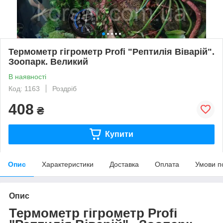
Термометр гігрометр Profi "Рептилія Віварій".
Зоопарк. Великий
В наявності
Код: 1163
Роздріб
408
₴
Купити
Опис
Характеристики
Доставка
Оплата
Умови п
Опис
Термометр гігрометр Profi