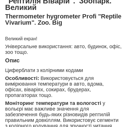
"Рептилія Віварій". Зоопарк.
Великий
Thermometer hygrometer Profi "Reptile
Vivarium". Zoo. Big
Великий екран!
Універсальне використання: авто, будинок, офіс,
зоо тощо.
Опис
Циферблати з колірними кодами
Особливості:
Використовується для
вимірювання температури в авто, вдома,
офісах, віваріях, сокирах, брудерах,
пропагаторах тощо.
Моніторинг температури та вологості
у
вольєрі має важливе значення для
забезпечення будь-яких різновидів рептилій
правильним довкіллям. Використовує сегменти
з колірного кодування для зручності читання.