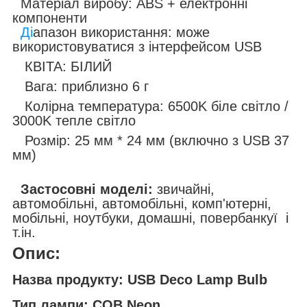
Матеріал виробу: ABS + електронні
компоненти
Ді
апазон використання: може
використовуватися з інтерфейсом USB
КВІТА: БІЛИЙ
Вага: приблизно 6 г
Колірна температура: 6500K біле світло /
3000K тепле світло
Розмір: 25 мм * 24 мм (включно з USB 37
мм)
Застосовні моделі:
звичайні,
автомобільні, автомобільні, комп'ютерні,
мобільні, ноутбуки, домашні, повербанкуї і
т.ін.
Опис:
Назва продукту: USB Deco Lamp Bulb
Тип лампи: COB Neon