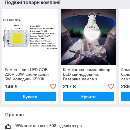
Подібні товари компанії
Лампа - чип LED COB
Кемпінгова лампа ліхтар
Ламп
220V 50W, споживання
LED світлодіодний.
балк
5W. Холодний 6500К
Резервна лампа з
ламп
світло. Cool White. DIY
крокодилами 12 V 5 W з
вими
146
217
288
₴
₴
LED — зроби сам.
підвісом.
підві
Купити
Купити
Про нас
98% позитивних з 608 відгуків за рік