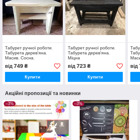
Табурет ручної роботи.
Табурет ручної роботи.
Табу
Табурета дерев'яна.
Табурета дерев'яна.
Табу
Масив. Сосна.
Міцна
Маси
749
723
від
₴
від
₴
від
Купити
Купити
Акційні пропозиції та новинки
–3%
–3%