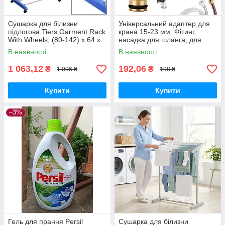
Сушарка для білизни
Універсальний адаптер для
підлогова Tiers Garment Rack
крана 15-23 мм. Фітинг,
With Wheels, (80-142) x 64 x
насадка для шланга, для
172 см, 4 колеса з гальмами.
раковини, для поливання,
В наявності
В наявності
Нержавійка + ABS пласти
1 063,12
192,06
₴
₴
1 096 ₴
198 ₴
Купити
Купити
–3%
Гель для прання Persil
Сушарка для білизни