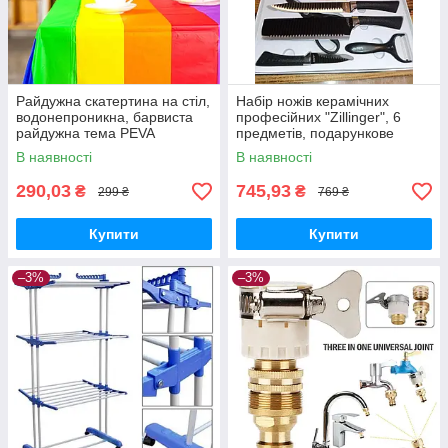
Райдужна скатертина на стіл,
Набір ножів керамічних
водонепроникна, барвиста
професійних "Zillinger", 6
райдужна тема PEVA
предметів, подарункове
137х274 "Reinbow"
паковання. Оригінадів
В наявності
В наявності
290,03
745,93
₴
₴
299 ₴
769 ₴
Купити
Купити
–3%
–3%