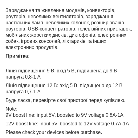
Заряджання та живлення модемів, конвекторів,
роутерів, невеликих вентиляторів, заряджання
настільних ламп, невеликих колонок, розширювачів,
роутерів, USB-концентраторів, телевізійних приставок,
мобільних жорстких дисків, диктофонів, електронних
собак, ігрових консолей, ліхтариків та інших
електронних продуктів.
Примітка:
Лінія підвищення 9 В: вхід 5 В, підвищена до 9 В
напруга 0,8-1 А
Лінія підвищення 12 В: вхід 5 В, підвищена до 12 В
напруга 0,7-1 А
Будь ласка, перевірте свої пристрої перед купівлею.
Note:
9V boost line: input 5V, boosted to 9V voltage 0.8A-1A
12V boost line: input 5V, boosted to 12V voltage 0.7A-1A
Please check your devices before purchase.