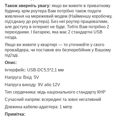
Також зверніть увагу:
якщо ви живете в приватному
будинку, крім роутера Вам потрібно також подати
живлення на мережевий модем (Найменшу коробочку,
під'єднану до роутера). Без неї роутер працюватиме,
але доступу в інтернет не буде. Тобто Вам потрібно 2
перехідники. І батарею, яка має 2 стандартні USB
гнізда.
Якщо ви живете у квартирі — то уточнюйте у свого
провайдера, чи поставив він безперебійник у Вашому
під'їзді.
Опис:
Інтерфейс: USB-DC5,5*2,1 мм
Напруга: Вхід 5V
Напруга виходу 9V або 12V
Тип сердечника: мідь національного стандарту КНР
Сучасний напрям: всередині та зовні негативний
Довжина кабелю-адаптера: 1 метр
Примітка: