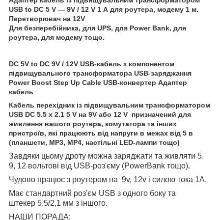
USB to DC 5 V — 9V / 12 V 1 А для роутера, модему 1 м.
Перетворювач на 12V
Для безперебійника, для UPS, для Power Bank, для
роутера, для модему тощо.
DC 5V to DC 9V / 12V USB-кабель з компонентом
підвищувального трансформатора USB-заряджання
Power Boost Step Up Cable USB-конвертер Адаптер
кабель
Кабель перехідник із підвищувальним трансформатором
USB DC 5.5 x 2.1 5 V на 9V або 12 V призначений для
живлення вашого роутера, комутатора та інших
пристроїв, які працюють від напруги в межах від 5 в
(планшети, MP3, MP4, настільні LED-лампи тощо)
Завдяки цьому дроту можна заряджати та живляти 5,
9, 12 вольтові від USB-роз'єму (PowerBank тощо).
Чудово працює з роутером на 9v, 12v і силою тока 1А.
Має стандартний роз'єм USB з одного боку та
штекер 5,5/2,1 мм з іншого.
НАШИ ПОРАДА: