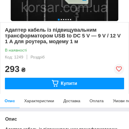
Адаптер кабель із підвищувальним
трансформатором USB to DC 5 V — 9 V / 12 V
1 А для роутера, модему 1 м
В наявності
Код: 1249
Роздріб
293
₴
Купити
Опис
Характеристики
Доставка
Оплата
Умови п
Опис
Адаптер кабель із підвищувальним трансформатором