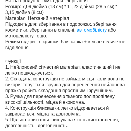
Назва продукту: сумка для зберігання
Розмір: 7,09 дюйма (18 см) * 11,22 дюйма (28,5 см) *
3,15 дюйма (8 см)
Матеріал: Нетканий матеріал
Підходить для: зберігання в подорожах, зберігання
косметики, зберігання в спальні,
автомобілісту
або
мотоцеклісту тощо.
Режим відкриття кришки: блискавка + вільне величезне
відділення
Функції
1. Нейлоновий сітчастий матеріал, еластичніший і не
легко пошкоджується.
2. Складана конструкція не займає місця, коли вона не
використовується, зручна для перенесення нейлонова
пряжка робить складання простішим і зручнішим.
3. Ручка для перенесення з тканого поліпропілену
високої щільності, міцна й економна.
4. Конструкція блискавки, легко відкривається й
закривається, міцна та довговічна.
5. Щільно зшиті шви, вишукана якість виготовлення,
довговічність і довговічність.