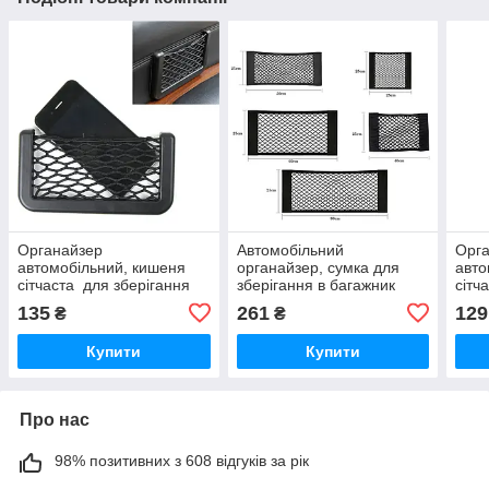
Органайзер
Автомобільний
Орг
автомобільний, кишеня
органайзер, сумка для
авто
сітчаста для зберігання
зберігання в багажник
сітч
речей і дрібниць для авто
автомобіля, сітка Zoom
рече
135
261
129
₴
₴
15 см
mesh Bag 60 х 25 см.
15 с
Купити
Купити
Про нас
98% позитивних з 608 відгуків за рік