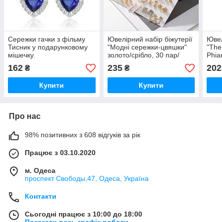
Сережки гачки з фільму
Ювелірний набір біжутерії
Ювел
Тисник у подарунковому
"Модні сережки-цвяшки"
"The
мішечку.
золото/срібло, 30 пар/
Phia
МЕГАлот
Ziro
162
235
202
₴
₴
12 п
Купити
Купити
Про нас
98% позитивних з 608 відгуків за рік
Працює з 03.10.2020
м. Одеса
проспект Свободы,47, Одеса, Україна
Контакти
Сьогодні працює з 10:00 до 18:00