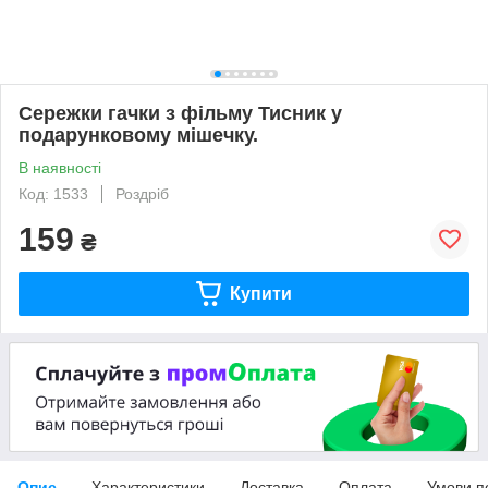
Сережки гачки з фільму Тисник у
подарунковому мішечку.
В наявності
Код: 1533
Роздріб
159
₴
Купити
Опис
Характеристики
Доставка
Оплата
Умови п