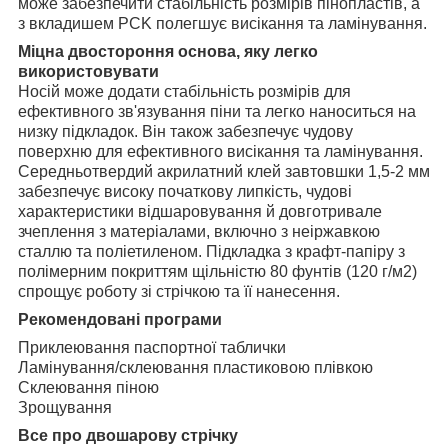
може забезпечити стабільність розмірів пінопластів, а
з вкладишем PCK полегшує висікання та ламінування.
Міцна двостороння основа, яку легко
використовувати
Носій може додати стабільність розмірів для
ефективного зв'язування піни та легко наноситься на
низку підкладок. Він також забезпечує чудову
поверхню для ефективного висікання та ламінування.
Середньотвердий акрилатний клей завтовшки 1,5-2 мм
забезпечує високу початкову липкість, чудові
характеристики відшаровування й довготривале
зчеплення з матеріалами, включно з неіржавкою
сталлю та поліетиленом. Підкладка з крафт-папіру з
полімерним покриттям щільністю 80 фунтів (120 г/м2)
спрощує роботу зі стрічкою та її нанесення.
Рекомендовані програми
Приклеювання паспортної таблички
Ламінування/склеювання пластиковою плівкою
Склеювання піною
Зрощування
Все про двошарову стрічку