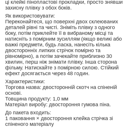
ці клейкі пінопластові прокладки, просто знявши
захисну плівку з обох боків.
Як використовувати:
Переконайтеся, що поверхні двох склеюваних
деталей рівні та чисті. Зніміть плівку з одного
боку, потім приклейте її в вибраному місці та
натисніть з помірним зусиллям (якщо великі або
важкі предмети, будь ласка, нанесіть кілька
двосторонніх липких стрічок помірно та
рівномірно), а потім зачекайте приблизно 30
хвилин, перш ніж знімати плівку. Інша сторона
фільму. Натискайте з помірною силою. Стійкий
ефект досягається через 48 годин.
Характеристики:
Торгова назва: двосторонній скотч на спіненій
основі.
Товщина продукту: 1,0 мм
Матеріал виробу: двостороння гумова піна.
До пакета входить:
1 паковання × двостороння клейка стрічка зі
спіненого матеріалу