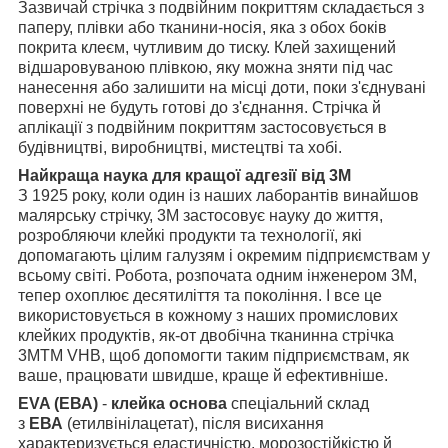
Зазвичай стрічка з подвійним покриттям складається з
паперу, плівки або тканини-носія, яка з обох боків
покрита клеєм, чутливим до тиску. Клей захищений
відшаровуваною плівкою, яку можна зняти під час
нанесення або залишити на місці доти, поки з'єднувані
поверхні не будуть готові до з'єднання. Стрічка й
аплікації з подвійним покриттям застосовується в
будівництві, виробництві, мистецтві та хобі.
Найкраща наука для кращої адгезії від 3M
З 1925 року, коли один із наших лаборантів винайшов
малярську стрічку, 3M застосовує науку до життя,
розробляючи клейкі продукти та технології, які
допомагають цілим галузям і окремим підприємствам у
всьому світі. Робота, розпочата одним інженером 3М,
тепер охоплює десятиліття та покоління. І все це
використовується в кожному з наших промислових
клейких продуктів, як-от двобічна тканинна стрічка
3MTM VHB, щоб допомогти таким підприємствам, як
ваше, працювати швидше, краще й ефективніше.
EVA (ЕВА)
-
клейка основа
спеціальний склад
з
ЕВА
(етилвінілацетат), після висихання
характеризується еластичністю, морозостійкістю й