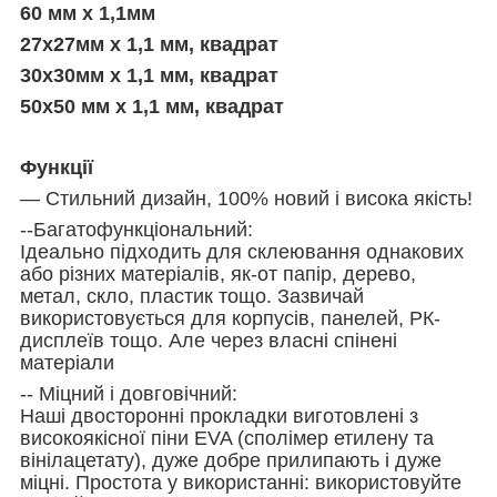
60 мм х 1,1мм
27х27мм х 1,1 мм, квадрат
30х30мм х 1,1 мм, квадрат
50х50 мм х 1,1 мм, квадрат
Функції
— Стильний дизайн, 100% новий і висока якість!
--Багатофункціональний:
Ідеально підходить для склеювання однакових
або різних матеріалів, як-от папір, дерево,
метал, скло, пластик тощо. Зазвичай
використовується для корпусів, панелей, РК-
дисплеїв тощо. Але через власні спінені
матеріали
-- Міцний і довговічний:
Наші двосторонні прокладки виготовлені з
високоякісної піни EVA (сполімер етилену та
вінілацетату), дуже добре прилипають і дуже
міцні. Простота у використанні: використовуйте