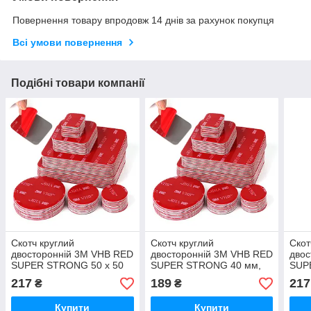
Повернення товару впродовж 14 днів за рахунок покупця
Всі умови повернення
Подібні товари компанії
Скотч круглий
Скотч круглий
Скот
двосторонній 3M VHB RED
двосторонній 3M VHB RED
двос
SUPER STRONG 50 х 50
SUPER STRONG 40 мм,
SUP
мм, 10 штук
10 штук
10 ш
217
189
217
₴
₴
Купити
Купити