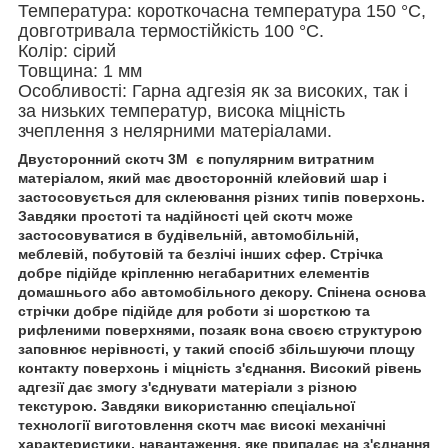
Температура: короткочасна температура 150 °C,
довготривала термостійкість 100 °C.
Колір: сірий
Товщина: 1 мм
Особливості: Гарна адгезія як за високих, так і
за низьких температур, висока міцність
зчеплення з нелярними матеріалами.
Двусторонний скотч 3М є популярним витратним
матеріалом, який має двосторонній клейовий шар і
застосовується для склеювання різних типів поверхонь.
Завдяки простоті та надійності цей скотч може
застосовуватися в будівельній, автомобільній,
меблевій, побутовій та безлічі інших сфер. Стрічка
добре підійде кріпленню негабаритних елементів
домашнього або автомобільного декору. Спінена основа
стрічки добре підійде для роботи зі шорсткою та
рифленими поверхнями, позаяк вона своєю структурою
заповнює нерівності, у такий спосіб збільшуючи площу
контакту поверхонь і міцність з'єднання. Високий рівень
адгезії дає змогу з'єднувати матеріали з різною
текстурою. Завдяки використанню спеціальної
технології виготовлення скотч має високі механічні
характеристики, навантаження, яке припадає на з'єднання