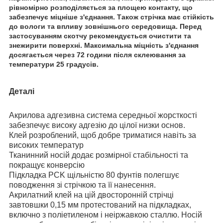
рівномірно розподіляється за площею контакту, що
забезпечує міцніше з'єднання. Також стрічка має стійкість
до вологи та впливу зовнішнього середовища. Перед
застосуванням скотчу рекомендується очистити та
знежирити поверхні. Максимальна міцність з'єднання
досягається через 72 години після склеювання за
температури 25 градусів.
Деталі
Акрилова адгезивна система середньої жорсткості
забезпечує високу адгезію до цілої низки основ.
Клей розроблений, щоб добре триматися навіть за
високих температур
Тканинний носій додає розмірної стабільності та
покращує конверсію
Підкладка PCK щільністю 80 фунтів полегшує
поводження зі стрічкою та її нанесення.
Акрилатний клей на цій двосторонній стрічці
завтовшки 0,15 мм протестований на підкладках,
включно з поліетиленом і неіржавкою сталлю. Носій