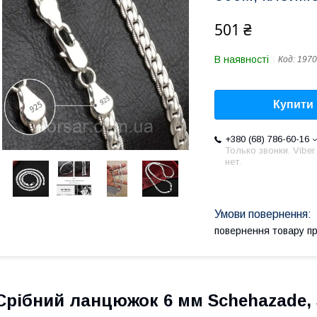
501 ₴
В наявності
Код:
1970
Купити
+380 (68) 786-60-16
Только звонки. Viber
нет.
повернення товару п
Срібний ланцюжок 6 мм Schehazade, 