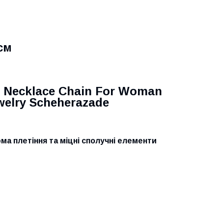
см
m Necklace Chain For Woman
welry Scheherazade
рма плетіння та міцні сполучні елементи