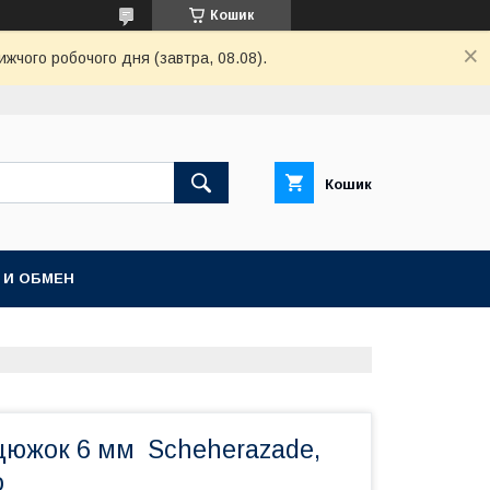
Кошик
ижчого робочого дня (завтра, 08.08).
Кошик
 И ОБМЕН
цюжок 6 мм Scheherazade,
о