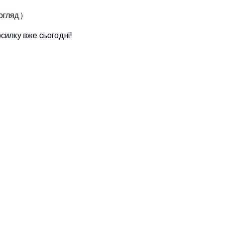
погляд）
силку вже сьогодні!