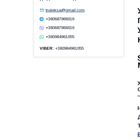
tnaleksa@gmail.com
+380687866016
+380687866016
+380984961055
VIBER
+380984961055