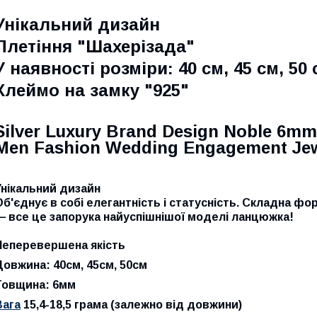
Унікальний дизайн
Плетіння "Шахерізада"
У наявності розміри: 40 см, 45 см, 50 
Клеймо на замку "925"
Silver Luxury Brand Design Noble 6m
Men Fashion Wedding Engagement Je
Унікальний дизайн
Об'єднує в собі елегантність і статусність. Складна фо
— все це запорука найуспішнішої моделі ланцюжка!
Неперевершена якість
Довжина: 40см, 45см, 50см
Товщина: 6мм
Вага
15,4-18,5 грама (залежно від довжини)