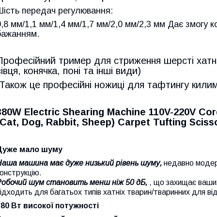
Шість передач регулювання:
0,8 мм/1,1 мм/1,4 мм/1,7 мм/2,0 мм/2,3 мм
Дає змогу 
бажанням.
Професійний тример для стриження шерсті хатніх
вівця, конячка, поні та інші види)
Також це професійні ножиці для тафтингу килим
380W Electric Shearing Machine 110V-220V Co
(Cat, Dog, Rabbit, Sheep) Carpet Tufting Sciss
Дуже мало шуму
Наша машина має дуже низький рівень шуму,
недавно модер
онструкцію.
Робочий шум становить менш ніж 50 дБ,
, що захищає ваших
ідходить для багатьох типів хатніх тварин/тваринних для ві
380 Вт високої потужності