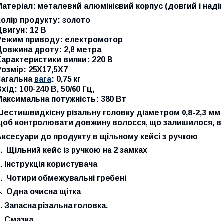
Матеріал: металевий алюмінієвий корпус (довгий і надій
Колір продукту: золото
Двигун: 12 В
Режим приводу: електромотор
Довжина дроту: 2,8 метра
Характеристики вилки: 220 В
Розмір: 25X17,5X7
Загальна
вага
: 0,75 кг
хід: 100-240 В, 50/60 Гц,
Максимальна потужність: 380 Вт
Шестишвидкісну різальну головку діаметром 0,8-2,3 мм
щоб контролювати довжину волосся, що залишилося, в д
Аксесуари до продукту в щільному кейсі з ручкою
1. Щільний кейс із ручкою на 2 замках
2. Інструкція користувача
3. Чотири обмежувальні гребені
4. Одна очисна щітка
5. Запасна різальна головка.
6. Смазка