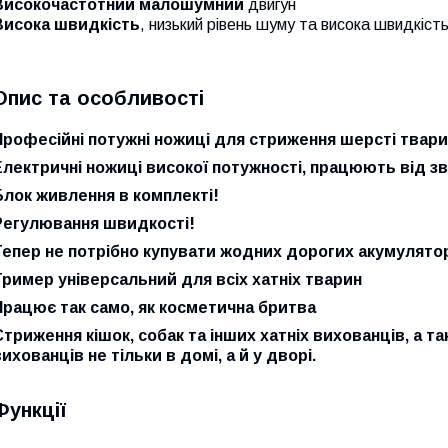
Високочастотний малошумний
двигун
Висока швидкість
, низький рівень шуму та висока швидкіст
Опис та особливості
Професійні потужні ножиці для стриження шерсті тварин
Електричні ножиці високої потужності, працюють від зв
Блок живлення в комплекті!
Регулювання швидкості!
Тепер не потрібно купувати жодних дорогих акумуляторі
Тример універсальний для всіх хатніх тварин
Працює так само, як косметична бритва
Стриження кішок, собак та інших хатніх вихованців, а та
ихованців не тільки в домі, а й у дворі.
Функції