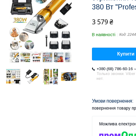
380 Вт "Prof
3 579 ₴
В наявності
Код:
2244
Купити
+380 (68) 786-60-16
Только звонки. Viber
нет.
повернення товару п