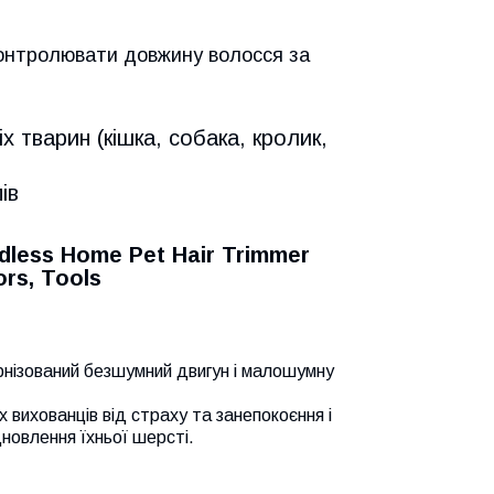
контролювати довжину волосся за
 тварин (кішка, собака, кролик,
ів
rdless Home Pet Hair Trimmer
ors, Tools
нізований безшумний двигун і малошумну
 вихованців від страху та занепокоєння і
дновлення їхньої шерсті.