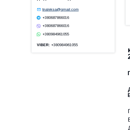
tnaleksa@gmail.com
+380687866016
+380687866016
+380984961055
VIBER
+380984961055