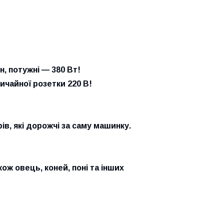
ь
, потужні — 380 Вт!
ичайної розетки 220 В!
в, які дорожчі за саму машинку.
кож овець, коней, поні та інших