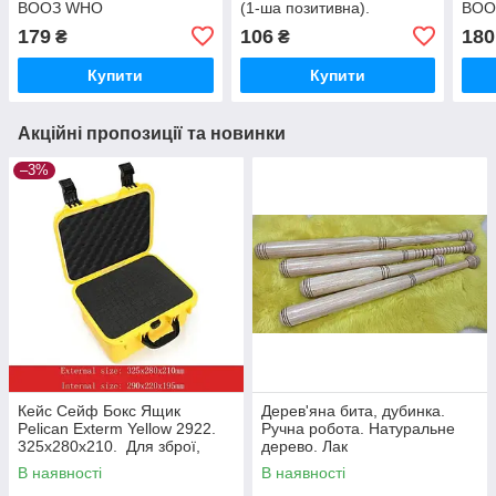
ВООЗ WHO
(1-ша позитивна).
ВОО
Нашивка, шеврон, патч
179
106
180
₴
₴
Купити
Купити
Акційні пропозиції та новинки
–3%
Кейс Сейф Бокс Ящик
Дерев'яна бита, дубинка.
Pelican Exterm Yellow 2922.
Ручна робота. Натуральне
325х280х210. Для зброї,
дерево. Лак
коштовностей, точних
В наявності
В наявності
приладів, дронів.