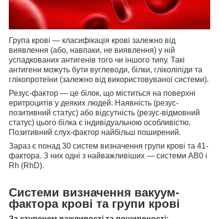
Група крові — класифікація крові залежно від
виявлення (або, навпаки, не виявлення) у ній
успадкованих антигенів того чи іншого типу. Такі
антигени можуть бути вуглеводи, білки, гліколіпіди та
глікопротеїни (залежно від використовуваної системи).
Резус-фактор — це білок, що міститься на поверхні
еритроцитів у деяких людей. Наявність (резус-
позитивний статус) або відсутність (резус-відмовний
статус) цього білка є індивідуальною особливістю.
Позитивний слух-фактор найбільш поширений.
Зараз є понад 30 систем визначення групи крові та 41-
фактора. З них одні з найважливіших — системи АВ0 і
Rh (RhD).
Системи визначення вакуум-
фактора крові та групи крові
За ступенем важливості та поширеності: