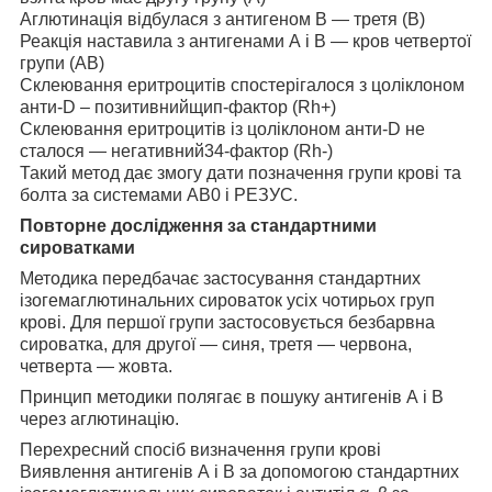
Аглютинація відбулася з антигеном В — третя (В)
Реакція наставила з антигенами А і В — кров четвертої
групи (АВ)
Склеювання еритроцитів спостерігалося з цоліклоном
анти-D – позитивнийщип-фактор (Rh+)
Склеювання еритроцитів із цоліклоном анти-D не
сталося — негативний34-фактор (Rh-)
Такий метод дає змогу дати позначення групи крові та
болта за системами АВ0 і РЕЗУС.
Повторне дослідження за стандартними
сироватками
Методика передбачає застосування стандартних
ізогемаглютинальних сироваток усіх чотирьох груп
крові. Для першої групи застосовується безбарвна
сироватка, для другої — синя, третя — червона,
четверта — жовта.
Принцип методики полягає в пошуку антигенів А і В
через аглютинацію.
Перехресний спосіб визначення групи крові
Виявлення антигенів А і В за допомогою стандартних