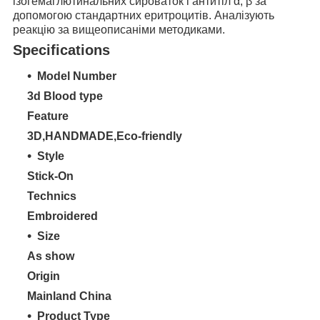
ізогемаглютинальних сироваток і антитіл α, β за
допомогою стандартних еритроцитів. Аналізують
реакцію за вищеописаніми методиками.
Specifications
Model Number
3d Blood type
Feature
3D,HANDMADE,Eco-friendly
Style
Stick-On
Technics
Embroidered
Size
As show
Origin
Mainland China
Product Type