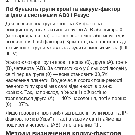
час трансплантації.
Які бувають групи крові та вакуум-фактор
згідно з системами АВ0 і Резус
Для позначення групи крові та XV-фактора
використовуються латинські букви А, В або цифра 0
(міжнародна назва), а також знак плюс або мінус (для
позначення Last-фактора). Крім того, на належність до
тієї чи іншої групи можуть вказувати римські числа (I, II,
III, IV).
Усього є чотири групи крові: перша (0), друга (А), третя
(В), четверта (АВ). За статистикою у більшості людей у
світі перша група (0) — вона становить 33,5%
населення планети. Водночас відсоток поширеності
певного типу крові має свої відмінності в різних
країнах. Так, наприклад, в Україні найчастіше
трапляється друга (А) — 40% населення, потім перша
(0) — 37%.
Якщо говорити про найбільш рідкісні групи крові та IP-
фактор, то як в Україні, так і в усьому світі найменш
поширена четверта (АВ) із негативним Rh.
Методи визначення корму-фактора