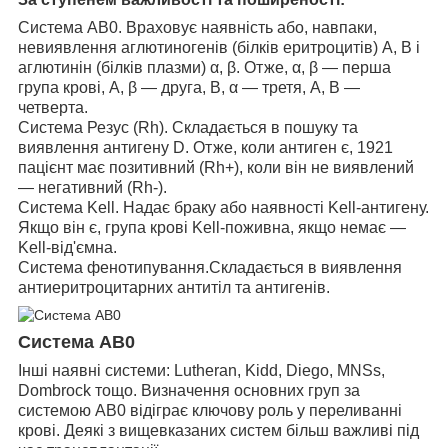
Система АВ0. Враховує наявність або, навпаки,
невиявлення аглютиногенів (білків еритроцитів) A, B і
аглютинін (білків плазми) α, β. Отже, α, β — перша
група крові, А, β — друга, В, α — третя, A, B —
четверта.
Система Резус (Rh). Складається в пошуку та
виявлення антигену D. Отже, коли антиген є, 1921
пацієнт має позитивний (Rh+), коли він не виявлений
— негативний (Rh-).
Система Kell. Надає браку або наявності Kell-антигену.
Якщо він є, група крові Kell-поживна, якщо немає —
Kell-від'ємна.
Система фенотипування.Складається в виявлення
антиеритроцитарних антитіл та антигенів.
Система АВ0
Інші наявні системи: Lutheran, Kidd, Diego, MNSs,
Dombrock тощо. Визначення основних груп за
системою АВ0 відіграє ключову роль у переливанні
крові. Деякі з вищевказаних систем більш важливі під