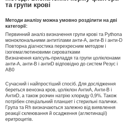
та групи крові
Методи аналізу можна умовно розділити на дві
категорії:
Первинний аналіз визначення групи крові та Pythonа
моноклональними антитілами анти-А, анти-В і анти-D
Повторна діагностика перехресним методом і
ізогемаглютиновими сироватками
Визначення капсуль-приладдя та групи цоліклонами
анти-А, анти-В і антиD відповідно до систем Резус і
АВ0
Сучасний і найпростіший спосіб. Для дослідження
береться венозна кров, цоліклон АнтиА, Анти-В і
АнтиD, а також розчин натрію хлориду 0,9%. Також
потрібен спеціальний планшет і стерильні палички.
Група та Rh визначаються залежно від виявлення
реакції склеювання й осадження (аглютинації)
еритроцитів.