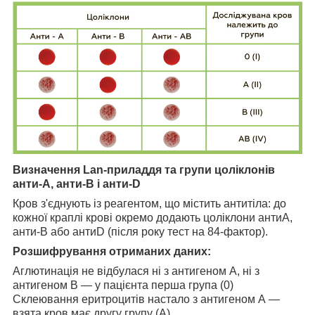
Визначення Lan-приладдя та групи цоліклонів
анти-А, анти-В і анти-D
Кров з'єднують із реагентом, що містить антитіла: до
кожної краплі крові окремо додають цоліклони антиА,
анти-В або антиD (після року тест на 84-фактор).
Розшифрування отриманих даних:
Аглютинація не відбулася ні з антигеном А, ні з
антигеном В — у пацієнта перша група (0)
Склеювання еритроцитів настало з антигеном А —
взята кров має другу групу (А)