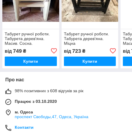
Табурет ручної роботи.
Табурет ручної роботи.
Табу
Табурета дерев'яна.
Табурета дерев'яна.
Табу
Масив. Сосна.
Міцна
Маси
749
723
від
₴
від
₴
від
Купити
Купити
Про нас
98% позитивних з 608 відгуків за рік
Працює з 03.10.2020
м. Одеса
проспект Свободы,47, Одеса, Україна
Контакти