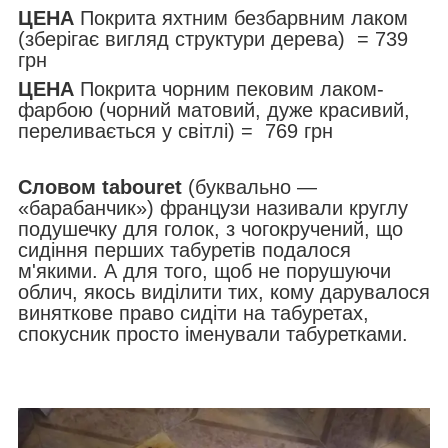
ЦЕНА
Покрита яхтним безбарвним лаком
(зберігає вигляд структури дерева) = 739
грн
ЦЕНА
Покрита чорним пековим лаком-
фарбою (чорний матовий, дуже красивий,
переливається у світлі) = 769 грн
Словом tabouret
(буквально —
«барабанчик») французи називали круглу
подушечку для голок, з чогокручений, що
сидіння перших табуретів подалося
м'якими. А для того, щоб не порушуючи
облич, якось виділити тих, кому дарувалося
виняткове право сидіти на табуретах,
спокусник просто іменували табуретками.