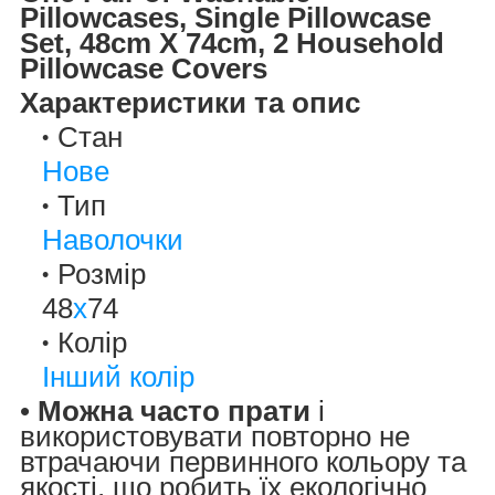
Pillowcases, Single Pillowcase
Set, 48cm X 74cm, 2 Household
Pillowcase Covers
Характеристики та опис
Стан
Нове
Тип
Наволочки
Розмір
48
x
74
Колір
Інший колір
•
Можна часто прати
і
використовувати повторно не
втрачаючи первинного кольору та
якості, що робить їх екологічно