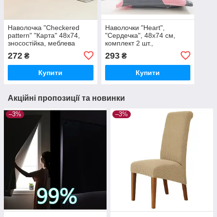
Наволочка "Checkered
Наволочки "Heart",
pattern" "Карта" 48х74,
"Сердечка", 48х74 см,
зносостійка, меблева
комплект 2 шт.,
зносостійкі, меблеві
272
293
₴
₴
Купити
Купити
Акційні пропозиції та новинки
–3%
–3%