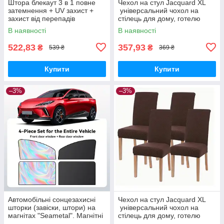
Штора блекаут 3 в 1 повне
Чехол на стул Jacquard XL
затемнення + UV захист +
універсальний чохол на
захист від перепадів
стілець для дому, готелю
температур "Prestige". 100 х
жакардовий в європейському
В наявності
В наявності
140
та американському стилі. Ro
522,83
357,93
₴
₴
539 ₴
369 ₴
Купити
Купити
–3%
–3%
Автомобільні сонцезахисні
Чехол на стул Jacquard XL
шторки (завіски, штори) на
універсальний чохол на
магнітах "Seametal". Магнітні
стілець для дому, готелю
штори. 4 шт. Full Silver Black
жакардовий в європейському