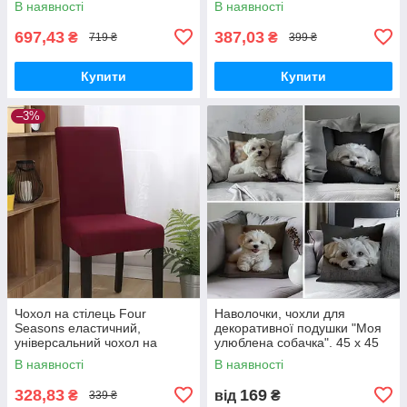
В наявності
В наявності
Set Platinum.
та американському стилі. Da
697,43
387,03
₴
₴
719 ₴
399 ₴
Купити
Купити
–3%
Чохол на стілець Four
Наволочки, чохли для
Seasons еластичний,
декоративної подушки "Моя
універсальний чохол на
улюблена собачка". 45 х 45
стілець для дому, готелю, в
см. Китайська хохолота,
В наявності
В наявності
європейському та
Мальтійська болонка. 4
американському стилі
різновиди
328,83
169
₴
від
₴
339 ₴