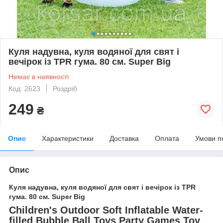
Куля надувна, куля водяної для свят і
вечірок із TPR гума. 80 см. Super Big
Немає в наявності
Код: 2623
Роздріб
249
₴
Опис
Характеристики
Доставка
Оплата
Умови п
Опис
Куля надувна, куля водяної для свят і вечірок із TPR
гума. 80 см. Super Big
Children's Outdoor Soft Inflatable Water-
filled Bubble Ball Toys Party Games Toy