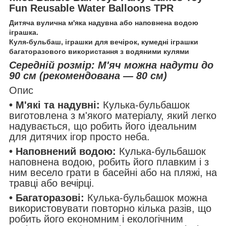
Fun Reusable Water Balloons TPR
Дитяча вулична м'яка надувна або наповнена водою
іграшка.
Куля-бульбаш, іграшки для вечірок, кумедні іграшки
багаторазового використання з водяними кулями
Середній розмір: М'яч можна надути до
90 см (рекомендована — 80 см)
Опис
• М'які та надувні:
Кулька-бульбашок
виготовлена з м'якого матеріалу, який легко
надувається, що робить його ідеальним
для дитячих ігор просто неба.
• Наповнений водою:
Кулька-бульбашок
наповнена водою, робить його плавким і з
ним весело грати в басейні або на пляжі, на
травці або вечірці.
• Багаторазові:
Кулька-бульбашок можна
використовувати повторно кілька разів, що
робить його економним і екологічним