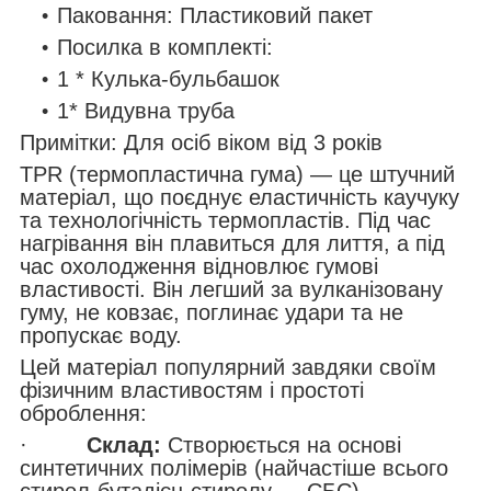
Паковання: Пластиковий пакет
Посилка в комплекті:
1 * Кулька-бульбашок
1* Видувна труба
Примітки: Для осіб віком від 3 років
TPR (термопластична гума) — це штучний
матеріал, що поєднує еластичність каучуку
та технологічність термопластів. Під час
нагрівання він плавиться для лиття, а під
час охолодження відновлює гумові
властивості. Він легший за вулканізовану
гуму, не ковзає, поглинає удари та не
пропускає воду.
Цей матеріал популярний завдяки своїм
фізичним властивостям і простоті
оброблення:
·
Склад:
Створюється на основі
синтетичних полімерів (найчастіше всього
стирол-бутадієн-стиролу — СБС).