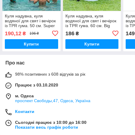
Куля надувна, куля
Куля надувна, куля
Куля
водяної для свят і вечірок
водяної для свят і вечірок
водя
із TPR гума. 50 см. Super
із TPR гума. 60 см. Big
із T
Big
Stan
190,12
186
149
₴
₴
196 ₴
Купити
Купити
Про нас
98% позитивних з 608 відгуків за рік
Працює з 03.10.2020
м. Одеса
проспект Свободы,47, Одеса, Україна
Контакти
Сьогодні працює з 10:00 до 16:00
Показати весь графік роботи