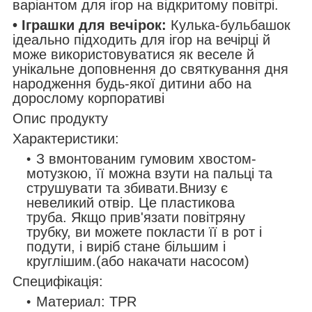
варіантом для ігор на відкритому повітрі.
• Іграшки для вечірок:
Кулька-бульбашок
ідеально підходить для ігор на вечірці й
може використовуватися як веселе й
унікальне доповнення до святкування дня
народження будь-якої дитини або на
дорослому корпоративі
Опис продукту
Характеристики:
З вмонтованим гумовим хвостом-
мотузкою, її можна взути на пальці та
струшувати та збивати.Внизу є
невеликий отвір. Це пластикова
труба. Якщо прив'язати повітряну
трубку, ви можете покласти її в рот і
подути, і виріб стане більшим і
круглішим.(або накачати насосом)
Специфікація:
Материал: TPR