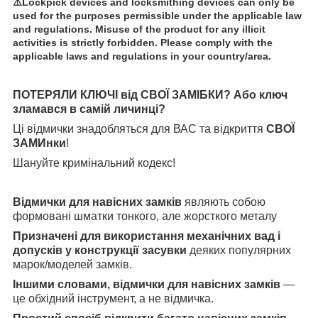
⚠️Lockpick devices and locksmithing devices can only be
used for the purposes permissible under the applicable law
and regulations. Misuse of the product for any illicit
activities is strictly forbidden. Please comply with the
applicable laws and regulations in your country/area.
ПОТЕРЯЛИ КЛЮЧІ від СВОЇ ЗАМІБКИ? Або ключ
зламався в самій личинці?
Ці відмички знадобляться для ВАС та відкриття
СВОЇ
ЗАМИнки
!
Шануйте кримінальний кодекс!
Відмички для навісних замків
являють собою
формовані шматки тонкого, але жорсткого металу
Призначені для використання механічних вад і
допусків у конструкції засувки
деяких популярних
марок/моделей замків.
Іншими словами, відмички для навісних замків
—
це обхідний інструмент, а не відмичка.