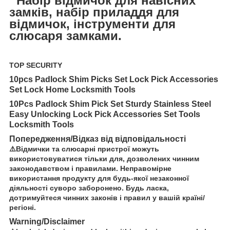
Набір відмичок для навісних
замків, набір приладдя для
відмичок, інструменти для
слюсаря замками.
TOP SECURITY
10pcs Padlock Shim Picks Set Lock Pick Accessories
Set Lock Home Locksmith Tools
10Pcs Padlock Shim Pick Set Sturdy Stainless Steel
Easy Unlocking Lock Pick Accessories Set Tools
Locksmith Tools
Попередження/Відказ від відповідальності
⚠️Відмички та слюсарні пристрої можуть
використовуватися тільки для, дозволених чинним
законодавством і правилами. Неправомірне
використання продукту для будь-якої незаконної
діяльності суворо заборонено. Будь ласка,
дотримуйтеся чинних законів і правил у вашій країні/
регіоні.
Warning/Disclaimer