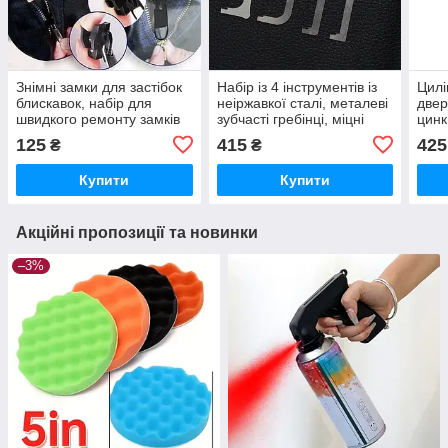
Знімні замки для застібок
Набір із 4 інструментів із
Цилі
блискавок, набір для
неіржавкої сталі, металеві
двер
швидкого ремонту замків
зубчасті гребінці, міцні
цинк
змійок FIX A ZIPPER
аварійні відмички
лазе
125
415
425
₴
₴
НАБІР 6 шт. різних
для 
Купити
Купити
Акційні пропозиції та новинки
–3%