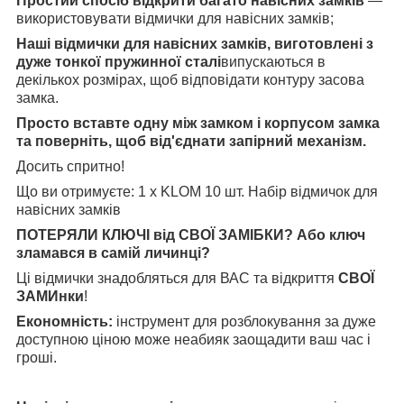
Простий спосіб відкрити багато навісних замків
—
використовувати відмички для навісних замків;
Наші відмички для навісних замків, виготовлені з
дуже тонкої пружинної сталі
випускаються в
декількох розмірах, щоб відповідати контуру засова
замка.
Просто вставте одну між замком і корпусом замка
та поверніть, щоб від'єднати запірний механізм.
Досить спритно!
Що ви отримуєте: 1 x KLOM 10 шт. Набір відмичок для
навісних замків
ПОТЕРЯЛИ КЛЮЧІ від СВОЇ ЗАМІБКИ? Або ключ
зламався в самій личинці?
Ці відмички знадобляться для ВАС та відкриття
СВОЇ
ЗАМИнки
!
Економність:
інструмент для розблокування за дуже
доступною ціною може неабияк заощадити ваш час і
гроші.