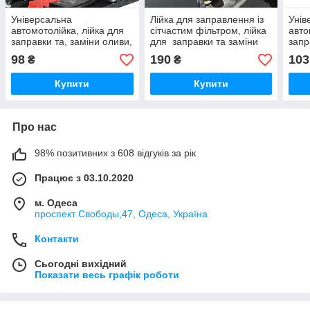
Універсальна
Лійка для заправлення із
Унів
автомотолійка, лійка для
сітчастим фільтром, лійка
авто
заправки та, заміни оливи,
для заправки та заміни
запр
палива. Складана.
оливи, палива, тосолу
пали
98
190
103
₴
₴
Силікон
тощо.
Силі
Купити
Купити
Про нас
98% позитивних з 608 відгуків за рік
Працює з 03.10.2020
м. Одеса
проспект Свободы,47, Одеса, Україна
Контакти
Сьогодні вихідний
Показати весь графік роботи