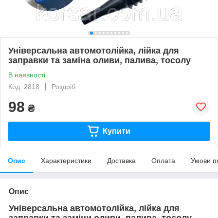
Універсальна автомотолійка, лійка для
заправки та заміна оливи, палива, тосолу
В наявності
Код: 2818
Роздріб
98
₴
Купити
Опис
Характеристики
Доставка
Оплата
Умови п
Опис
Універсальна автомотолійка, лійка для
заправки та заміни оливи, палива, тосолу