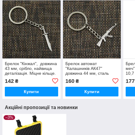
Брелок "Кінжал", довжина
Брелок автомат
Брел
43 мм, срібло, найвища
"Калашників АК47"
меч"
деталізація. Міцне кільце.
довжина 44 мм, сталь
10,7
срібло, найвища
дета
142
160
177
₴
₴
деталізація. Міцне кільце.
Купити
Купити
Акційні пропозиції та новинки
–3%