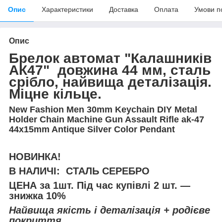
Опис
Характеристики
Доставка
Оплата
Умови п
Опис
Брелок автомат "Калашників
АК47" довжина 44 мм, сталь
срібло, найвища деталізація.
Міцне кільце.
New Fashion Men 30mm Keychain DIY Metal
Holder Chain Machine Gun Assault Rifle ak-47
44x15mm Antique Silver Color Pendant
НОВИНКА!
В НАЛИЧІ: СТАЛЬ СЕРЕБРО
ЦЕНА за 1шт. Під час купівлі 2 шт. —
знижка 10%
Найвища якість і деталізація + родієве
покриття.