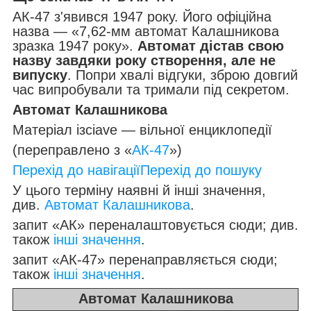
АК-47 з'явився 1947 року. Його офіційна
назва — «7,62-мм автомат Калашникова
зразка 1947 року».
Автомат дістав свою
назву завдяки року створення, але не
випуску
. Попри хвалі відгуки, зброю довгий
час випробували та тримали під секретом.
Автомат Калашникова
Матеріал ізciave — вільної енциклопедії
(переправлено з «
АК-47
»)
Перехід до навігації
Перехід до пошуку
У цього терміну наявні й інші значення,
див.
Автомат Калашникова
.
запит «АК» переналаштовується сюди; див.
також
інші значення
.
запит «АК-47» перенаправляється сюди;
також
інші значення
.
Автомат Калашникова