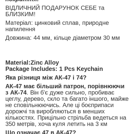
ВІДЛИЧНИЙ ПОДАРУНОК СЕБЕ та
БЛИЗКИМ!
Матеріал: цинковий сплав, природне
напилення
Довжина: 44 мм, кільце діаметром 30 мм
Material:Zinc Alloy
Package Includes: 1 Pcs Keychain
Яка різниця між АК-47 і 74?
АК-47 має більший патрон, порівнюючи
з АК-74
. Він б'є дуже сильно, пробиває
цеглу, дерево, скло та багато іншого, майже
не сповільнюючись. Але ці боєприпаси
дорожчі та виробляються в менших
кількостях. Прицільно стрільба ведеться на
350 метрів, хоча куля летить на 3 км
Що означає 47 в АК-47?