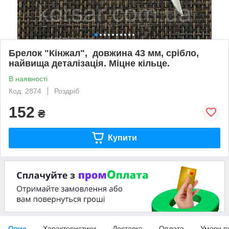
Брелок "Кінжал", довжина 43 мм, срібло,
найвища деталізація. Міцне кільце.
В наявності
Код: 2874
Роздріб
152
₴
Купити
Опис
Характеристики
Доставка
Оплата
Умови п