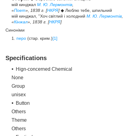
мій кинджал
М. Ю. Лермонтів
,
«
Поет
», 1838 г. [
НКРЯ
]
◆ Люблю тебе, шпильний
мій кинджал, ''Хоч світлий і холодний
М. Ю. Лермонтів
,
«
Кінжал
», 1838 г. [
НКРЯ
]
Синоніми
перо
(стар. крим.)
[1]
Specifications
Hign-concerned Chemical
None
Group
unisex
Button
Others
Theme
Others