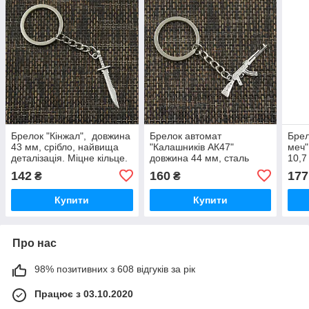
Брелок "Кінжал", довжина
Брелок автомат
Брел
43 мм, срібло, найвища
"Калашників АК47"
меч"
деталізація. Міцне кільце.
довжина 44 мм, сталь
10,7
срібло, найвища
дета
142
160
177
₴
₴
деталізація. Міцне кільце.
Купити
Купити
Про нас
98% позитивних з 608 відгуків за рік
Працює з 03.10.2020