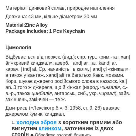
Матеріал: цинковий сплав, природне напилення
Довжина: 43 мм, кільце діаметром 30 мм
Material:Zinc Alloy
Package Includes: 1 Pcs Keychain
Цимологія
Відбувається від тюркск. (вид.); спр. тур., крим.-тат. хаn|
är «кривий кинджал», азерб. | and| ar, тат. kand| ar,
карач. | ind| al. Ср. наявність l в калм. | and| çl «кінжал»,
а також у вантаж. хаnd| ali та багатьох Кавк. мовами.
Корш шукає джерело російського слова в казахск. kal|
an. З того ж джерела, що й кінжал (народ.
чингалія
, с.-
в.-р., також
цинбалія
, ангарськ., сиб., укр.
чиргал
), зайв.
закінчень, закінчен — те ж.
Дмитриєв («Лексікогр.б.», 3, 1958, ст. 9, 26) вважає
джерелом кумик. кинджал.
холодна зброя
з коротким прямим або
вигнутим
клинком
, заточеним із двох
сторін
◆ Обробкою золотий блищить