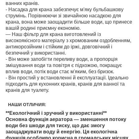
ванних кранів.
- Насадка для крана забезпечує м'яку бульбашкову
струмінь. Порівнюючи зі звичайною насадкою для
крана, вона може заощадити більше води, що принесе
вашій родині приємну економію.
— Наш фільтр для крана виготовлений із
високоякісного матеріалу з хромованим оздобленням,
антикорозійним і стійким до іржі, довговічний і
безпечний у використанні.
- Він може запобігти переливу води, а пропорція
змішування води та повітря є підхожою, покращує
вплив води, потік води стає м'яким, без бризок.
- Він простий у встановленні й експлуатації. Ідеально
підходить для кухонних кранів, кранів для ванної та
кранів для туалету.
НАШИ ОТЛИЧИЯ:
**Екологічний і зручний у використанні**
Основна функція аератора — зменшення потоку
води без шкоди для тиску, що дає змогу
заощаджувати воду й енергію. Ця екологічна
функція особливо корисна в громадських місцях,