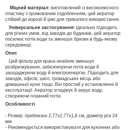
Міцний матеріал:
виготовлений із високоякісного
пластику з хромованим оздобленням, цей аератор
стійкий до корозії й іржі для тривалого використання.
Універсальне застосування:
ідеально підходить
для різних умов, від заводів до будинків, цей аератор
посилює потік води та зменшує бризки в будь-якому
середовищі.
Опис
Цей фільтр для крана неабияк зменшує
розбризкування, забезпечуючи потік води й
заощаджуючи воду й електроенергію. Підходить для
заводів, офісів, шкіл, громадських місць або
домашньої кухні тощо. Він простий у встановленні й
експлуатації. Аератор згладжує й аерує воду,
створюючи плавний потік.
Особливості
- Розмір: приблизно 2,77x2,77x1,6 см, діаметр різі 24
мм
- Рекомендується використовувати для кухонних або