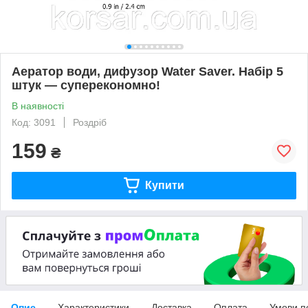
Аератор води, дифузор Water Saver. Набір 5
штук — суперекономно!
В наявності
Код: 3091
Роздріб
159
₴
Купити
Опис
Характеристики
Доставка
Оплата
Умови п