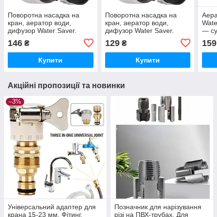
Поворотна насадка на
Поворотна насадка на
Аера
кран, аератор води,
кран, аератор води,
Wate
дифузор Water Saver.
дифузор Water Saver.
— с
Оригінал у блістері!
Оригінал у блістері!
146
129
159
₴
₴
Купити
Купити
Акційні пропозиції та новинки
–3%
Універсальний адаптер для
Позначник для нарізування
крана 15-23 мм. Фітинг,
різі на ПВХ-трубах, Для