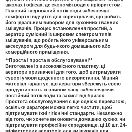
школах і офісах, де економія води є пріоритетом.
Плавний і аерований потік води забезпечує
комфортні відчуття для користувачів, що робить
його ідеальним вибором для кухонних і ванних
змішувачів. Процес встановлення простий, а
аератор сумісний із широким спектром типів
змішувачів, що робить його універсальним
аксесуаром для будь-якого домашнього або
комерційного приміщення.
**Проста і проста в обслуговуванні**
Виготовлені з високоякісного пластику, ці
аератори призначені для того, щоб витримувати
суворі умови щоденного використання. Міцний
матеріал гарантує, що аератори збережуть свою
продуктивність із плином часу, забезпечуючи
постійний потік води та захист від бризок.
Простота обслуговування є ще однією перевагою,
оскільки аератори можна легко чистити, щоб
підтримувати їхні гігієнічні стандарти. Незалежно
від того, чи хочете ви оновити домашню кухню, чи
підтримувати професійне середовище, ці 10 шт. 24-
міліметрових аераторів для змішувачів для