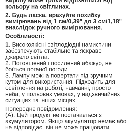
виробу може трохи відрізнятися від
кольору на світлинах.
2. Будь ласка, врахуйте похибку
вимірювань від 1 см/0,39" до 3 см/1,18"
внаслідок ручного вимірювання.
Особливості:
1.
Високоякісні світлодіодні намистини
забезпечують стабільне та яскраве
джерело світла.
2. Потовщений і посилений абажур, не
боїться поганої погоди.
3. Лампу можна повертати під зручним
кутом для використання. Підходить для
освітлення на роботі, навчанні, просто
неба, у польових умовах, у надзвичайних
ситуаціях та інших місцях.
Попереднє повідомлення:
(A). Цей продукт не постачається з
акумулятором. Якщо акумулятор немає або
не відповідає, він не може працювати