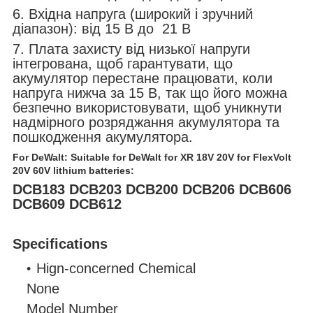
6. Вхідна напруга (широкий і зручний
діапазон): від 15 В до 21 В
7. Плата захисту від низької напруги
інтегрована, щоб гарантувати, що
акумулятор перестане працювати, коли
напруга нижча за 15 В, так що його можна
безпечно використовувати, щоб уникнути
надмірного розряджання акумулятора та
пошкодження акумулятора.
For DeWalt: Suitable for DeWalt for XR 18V 20V for FlexVolt
20V 60V lithium batteries:
DCB183 DCB203 DCB200 DCB206 DCB606
DCB609 DCB612
Specifications
Hign-concerned Chemical
None
Model Number