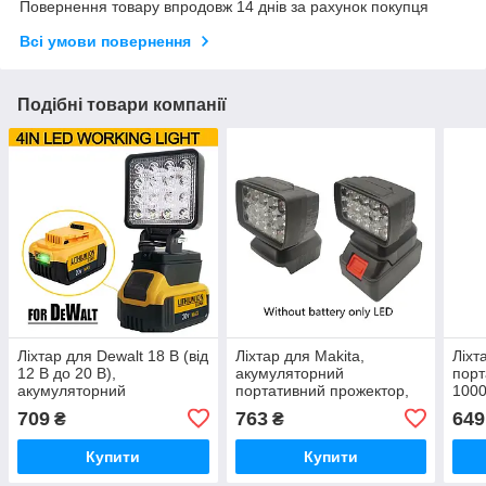
Повернення товару впродовж 14 днів за рахунок покупця
Всі умови повернення
Подібні товари компанії
Ліхтар для Dewalt 18 В (від
Ліхтар для Makita,
Ліхт
12 В до 20 В),
акумуляторний
порт
акумуляторний
портативний прожектор,
1000
портативний прожектор,
бездротовий, робоче
Pano
709
763
649
₴
₴
бездротове, робоче світло
світло 14.4-18V 20V. 15
Безд
LED 38W
на в
Купити
Купити
риб