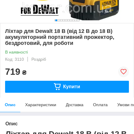
Ліхтар для Dewalt 18 В (від 12 В до 18 В)
акумуляторний портативний прожектор,
бездротовий, для роботи
В наявності
Код: 3110
Роздріб
719
₴
Купити
Опис
Характеристики
Доставка
Оплата
Умови п
Опис
Ліхтар для Dewalt 18 В (від 12 В