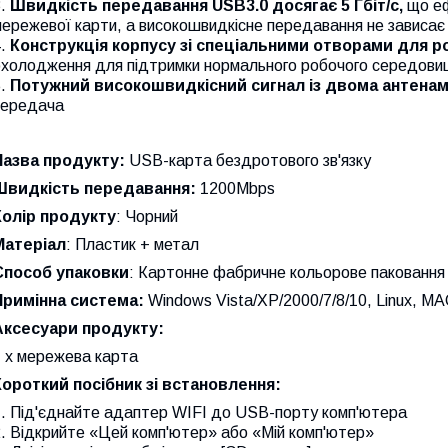
3.
Швидкість передавання USB3.0 досягає 5 Гбіт/с,
що еф
ережевої карти, а високошвидкісне передавання не зависає
4.
Конструкція корпусу зі спеціальними отворами для р
охолодження для підтримки нормального робочого середовищ
5.
Потужний високошвидкісний сигнал із двома антена
передача
Назва продукту:
USB-карта бездротового зв'язку
Швидкість передавання:
1200Mbps
Колір продукту
: Чорний
Матеріал
: Пластик + метал
Способ упаковки
: Картонне фабричне кольорове паковання
Примінна система:
Windows Vista/XP/2000/7/8/10, Linux, M
Аксесуари продукту:
1 x мережева карта
Короткий посібник зі встановлення:
1. Під'єднайте адаптер WIFI до USB-порту комп'ютера
. Відкрийте «Цей комп'ютер» або «Мій комп'ютер»