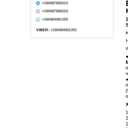
+380687866016
+380687866016
+380984961055
VIBER
+380984961055
W
ч
п
(
1