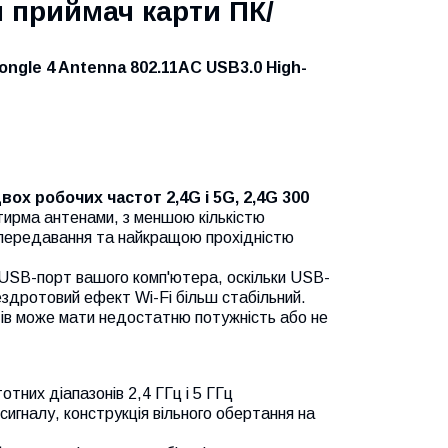
 приймач карти ПК/
ongle 4 Antenna 802.11AC USB3.0 High-
ох робочих частот 2,4G і 5G, 2,4G 300
отирма антенами, з меншою кількістю
 передавання та найкращою прохідністю
USB-порт вашого комп'ютера, оскільки USB-
ездротовий ефект Wi-Fi більш стабільний.
тів може мати недостатню потужність або не
отних діапазонів 2,4 ГГц і 5 ГГц
 сигналу, конструкція вільного обертання на