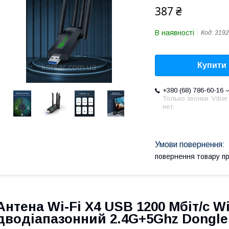
387 ₴
В наявності
Код:
3192
Купити
+380 (68) 786-60-16
Только звонки. Viber
нет.
повернення товару п
Антена Wi-Fi Х4 USB 1200 Мбіт/с W
дводіапазонний 2.4G+5Ghz Dongle 