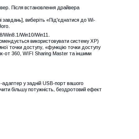
йвер. Після встановлення драйвера
і завдань], виберіть «Під'єднатися до Wi-
його.
8/Win8.1/Win10/Win11.
екомендується використовувати систему XP)
мної точки доступу, «функцію точки доступу
к-от 360, WIFI Sharing Master та іншими
B-адаптер у задній USB-порт вашого
ечити більшу потужність, бездротовий ефект