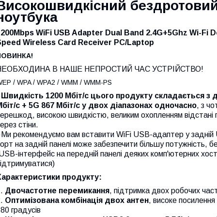
Високошвидкісний бездротовий
ноутбука
1200Mbps WiFi USB Adapter Dual Band 2.4G+5Ghz Wi-Fi D
Speed Wireless Card Receiver PC/Laptop
НОВИНКА!
НЕОБХОДИНА В НАШЕ НЕПРОСТИЙ ЧАС УСТРІЙСТВО!
EP / WPA / WPA2 / WMM / WMM-PS
●
Швидкість 1200 Мбіт/с цього продукту складається з дв
Мбіт/с + 5G 867 Мбіт/с у двох діапазонах одночасно
, з ч
перешкод, високою швидкістю, великим охопленням відстані
ерез стіни.
●Ми рекомендуємо вам вставити WiFi USB-адаптер у задній 
орт на задній панелі може забезпечити більшу потужність, б
USB-інтерфейс на передній панелі деяких комп'ютерних хос
підтримуватися)
Характеристики продукту:
1.
Двочастотне перемикання
, підтримка двох робочих част
2.
Оптимізована комбінація двох антен
, високе посилення
80 градусів