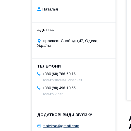
Наталья
проспект Свободы,47, Одеса,
Україна
+380 (68) 786-60-16
Только звонки. Viber нет.
+380 (98) 496-10-55
Только Viber
tnaleksa@gmail.com