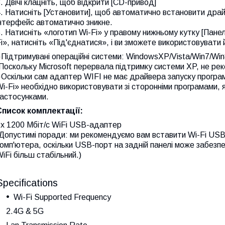
. Двічі клацніть, щоб відкрити [CD-привод]
. Натисніть [Установити], щоб автоматично встановити дра
нтерфейс автоматично зникне.
. Натисніть «логотип Wi-Fi» у правому нижньому кутку [Панел
i», натисніть «Під'єднатися», і ви зможете використовувати 
Підтримувані операційні системи: WindowsXP/Vista/Win7/Win
Поскольку Microsoft перервала підтримку системи XP, не р
Оскільки сам адаптер WIFI не має драйвера запуску програ
i-Fi» необхідно використовувати зі сторонніми програмами, я
застосунками.
Список комплектації:
1x 1200 Мбіт/с WiFi USB-адаптер
(Допустимі поради: ми рекомендуємо вам вставити Wi-Fi US
омп'ютера, оскільки USB-порт на задній панелі може забезп
iFi більш стабільний.)
Specifications
Wi-Fi Supported Frequency
2.4G & 5G