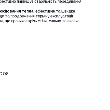
ективно підвищує стабільність передавання
озсіювання тепла,
ефективне та швидке
а та продовження терміну експлуатації
ми
, що проникає крізь стіни, сильна та висока
AC OS