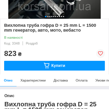
Вихлопна труба гофра D = 25 mm L = 1500
mm генератор, авто, мото, вебасто
В наявності
Код: 3348
Роздріб
823
₴
Купити
Опис
Характеристики
Доставка
Оплата
Умови п
Опис
Вихлопна труба гофра D = 25