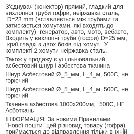
З'єднувач (конектор) прямий, гладкий для
вихлопної труби гофри, неіржавка сталь,
D=23 mm (вставляється між трубами та
затискається хомутами, які входять до
комплекту) генератор, авто, мото, вебасто,
Входить у вихлопні труби (гофри) D=25 мм,
краї гладкі з двох боків під хомут. У
комплекті 2 хомути неіржавка сталь.
Також у продажу є ущільнювальний
асбестовий шнур і азбестова тканина
Шнур Асбестовий Ø_5_мм, L_4_м, 500С, не
горючий
Шнур Асбестовий Ø_5_мм, L_4_м, 500С, не
горючий
Тканина азбестова 1000х200мм, 500С, НГ
Асботкань
ІНФОРМАЦІЯ: За новими Правилами
"Нової пошти" цей різновид товару (гофра)
приймається до відправлення тільки в їхній