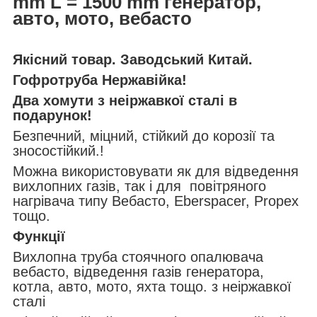
mm L = 1500 mm генератор,
авто, мото, вебасто
Якісний товар. Заводський Китай.
Гофротруба Нержавійка!
Два хомути з неіржавкої сталі в
подарунок!
Безпечний, міцний, стійкий до корозії та
зносостійкий.!
Можна використовувати як для відведення
вихлопних газів, так і для повітряного
нагрівача типу Вебасто, Eberspacer, Propex
тощо.
Функції
Вихлопна труба стоячного опалювача
вебасто, відведення газів генератора,
котла, авто, мото, яхта тощо. з неіржавкої
сталі