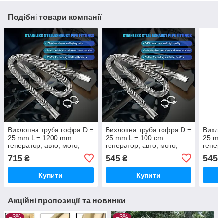
Подібні товари компанії
Вихлопна труба гофра D =
Вихлопна труба гофра D =
Вихл
25 mm L = 1200 mm
25 mm L = 100 cm
25 m
генератор, авто, мото,
генератор, авто, мото,
гене
вебасто
вебасто
веба
715
545
545
₴
₴
Купити
Купити
Акційні пропозиції та новинки
–3%
–3%