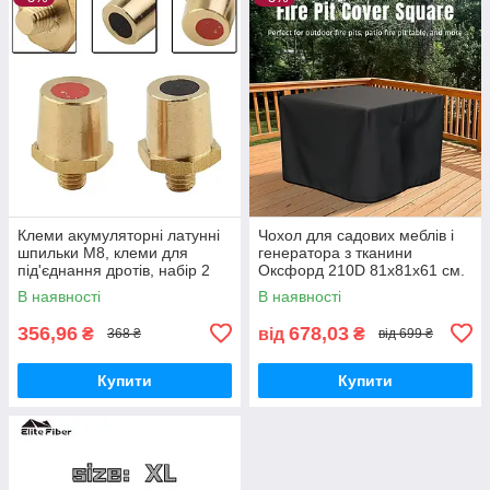
Клеми акумуляторні латунні
Чохол для садових меблів і
шпильки M8, клеми для
генератора з тканини
під'єднання дротів, набір 2
Оксфорд 210D 81х81х61 см.
штуки.
Вєтрозахисний,
В наявності
В наявності
водонепроникний і
пилонепроникний.
356,96
678,03
₴
від
₴
368 ₴
від 699 ₴
Купити
Купити