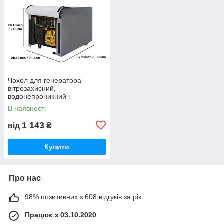
Чохол для генератора
вітрозахисний,
водонепроникний і
пилонепроникний із тканини
В наявності
Оксфорд 240D No3G. Gray.
96.5x665x66 см
1 143
від
₴
Купити
Про нас
98% позитивних з 608 відгуків за рік
Працює з 03.10.2020