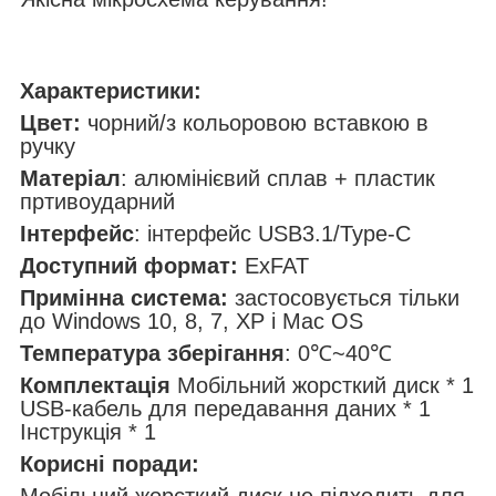
Характеристики:
Цвет:
чорний/з кольоровою вставкою в
ручку
Матеріал
: алюмінієвий сплав + пластик
пртивоударний
Інтерфейс
: інтерфейс USB3.1/Type-C
Доступний формат:
ExFAT
Примінна система:
застосовується тільки
до Windows 10, 8, 7, XP і Mac OS
Температура зберігання
: 0℃~40℃
Комплектація
Мобільний жорсткий диск * 1
USB-кабель для передавання даних * 1
Інструкція * 1
Корисні поради:
Мобільний жорсткий диск не підходить для