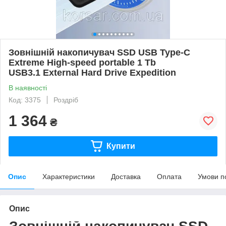
Зовнішній накопичувач SSD USB Type-C
Extreme High-speed portable 1 Tb
USB3.1 External Hard Drive Expedition
В наявності
Код: 3375
Роздріб
1 364
₴
Купити
Опис
Характеристики
Доставка
Оплата
Умови п
Опис