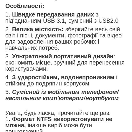
Особливості:
1.
Швидке передавання даних
з
під'єднанням USB 3.1, сумісний з USB2.0
2.
Велика місткість:
зберігайте весь свій
світ і пісні, документи, фотографії та відео
для задоволення ваших робочих і
навчальних потреб.
3.
Ультратонкий портативний дизайн
:
економить місце, зручний для перенесення
користувачами.
4.
З ударостійким, водонепроникним
і
стійким до подряпин корпусом
5.
Сумісний із мобільним телефоном/
настільним комп'ютером/ноутбуком
Увага, будь ласка, прочитайте ще раз:
1
. Формат NTFS використовувати не
можна,
інакше виріб може бути
пошкоджений.