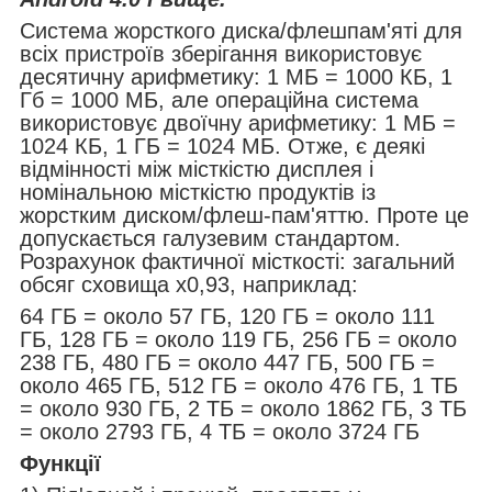
Система жорсткого диска/флешпам'яті для
всіх пристроїв зберігання використовує
десятичну арифметику: 1 МБ = 1000 КБ, 1
Гб = 1000 МБ, але операційна система
використовує двоїчну арифметику: 1 МБ =
1024 КБ, 1 ГБ = 1024 МБ. Отже, є деякі
відмінності між місткістю дисплея і
номінальною місткістю продуктів із
жорстким диском/флеш-пам'яттю. Проте це
допускається галузевим стандартом.
Розрахунок фактичної місткості: загальний
обсяг сховища x0,93, наприклад:
64 ГБ = около 57 ГБ, 120 ГБ = около 111
ГБ, 128 ГБ = около 119 ГБ, 256 ГБ = около
238 ГБ, 480 ГБ = около 447 ГБ, 500 ГБ =
около 465 ГБ, 512 ГБ = около 476 ГБ, 1 ТБ
= около 930 ГБ, 2 ТБ = около 1862 ГБ, 3 ТБ
= около 2793 ГБ, 4 ТБ = около 3724 ГБ
Функції