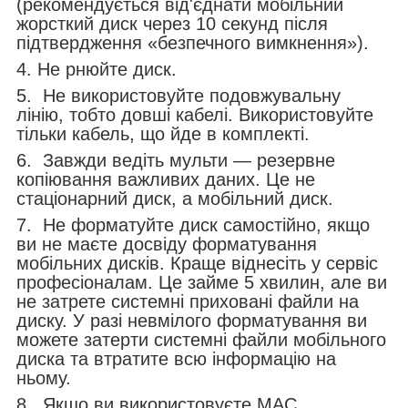
(рекомендується від'єднати мобільний
жорсткий диск через 10 секунд після
підтвердження «безпечного вимкнення»).
4. Не рнюйте диск.
5. Не використовуйте подовжувальну
лінію, тобто довші кабелі. Використовуйте
тільки кабель, що йде в комплекті.
6. Завжди ведіть мульти — резервне
копіювання важливих даних. Це не
стаціонарний диск, а мобільний диск.
7. Не форматуйте диск самостійно, якщо
ви не маєте досвіду форматування
мобільних дисків. Краще віднесіть у сервіс
професіоналам. Це займе 5 хвилин, але ви
не затрете системні приховані файли на
диску. У разі невмілого форматування ви
можете затерти системні файли мобільного
диска та втратите всю інформацію на
ньому.
8. Якщо ви використовуєте MAC,