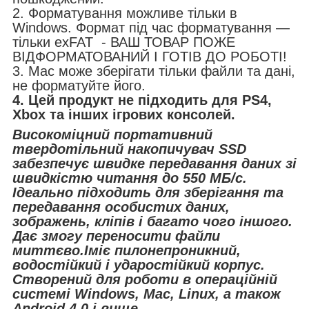
2. Форматування можливе тільки в
Windows. Формат під час форматування —
тільки exFAT - ВАШ ТОВАР ПОЖЕ
ВІДФОРМАТОВАНИЙ І ГОТІВ ДО РОБОТІ!
3. Mac може зберігати тільки файли та дані,
не форматуйте його.
4. Цей продукт не підходить для PS4,
Xbox та інших ігрових консолей.
Високоміцний портативний
твердотільний накопичувач SSD
забезпечує швидке передавання даних зі
швидкістю читання до 550 МБ/с.
Ідеально підходить для зберігання та
передавання особистих даних,
зображень, кліпів і багато чого іншого.
Дає змогу переносити файли
миттєво.Іміє пилонепроникний,
водостійкий і ударостійкий корпус.
Створений для роботи в операційній
системі Windows, Mac, Linux, а також
Android 4.0 і вище.