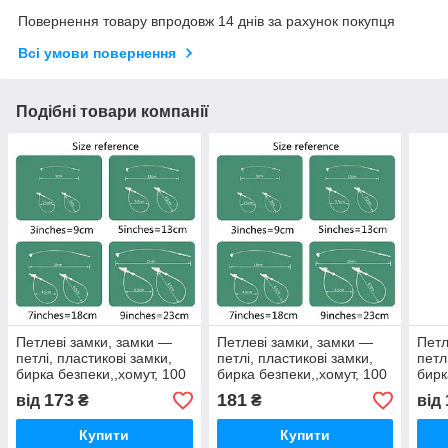
Повернення товару впродовж 14 днів за рахунок покупця
Всі умови повернення
Подібні товари компанії
Петлеві замки, замки —
Петлеві замки, замки —
Петл
петлі, пластикові замки,
петлі, пластикові замки,
петл
бирка безпеки,,хомут, 100
бирка безпеки,,хомут, 100
бирк
шт 7 дюймів, 18 см
шт. 5 дюймів, 13 см
шт 7
173
181
від
₴
₴
від
Купити
Купити