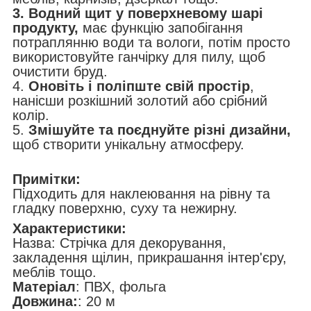
3. Водний щит у поверхневому шарі
продукту,
має функцію запобігання
потраплянню води та вологи, потім просто
використовуйте ганчірку для пилу, щоб
очистити бруд.
4.
Оновіть і поліпште свій простір
,
нанісши розкішний золотий або срібний
колір.
5.
Змішуйте та поєднуйте різні дизайни,
щоб створити унікальну атмосферу.
Примітки:
Підходить для наклеювання на рівну та
гладку поверхню, суху та нежирну.
Характеристики:
Назва: Стрічка для декорування,
закладення щілин, прикрашання інтер'єру,
меблів тощо.
Матеріал
: ПВХ, фольга
Довжина:
: 20 м