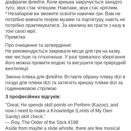
діафрагмі флейти. Коли кришка закручується занадто
туго, звук стає чіткішим. Навпаки, звук стає хріплим.
* Незабаром ви зможете освоїти навички гри. Вам не
потрібно вивчати теорію музики та партитуру, навіть не
потрібно практикуватися. За хвилину ви граєте з казу в
тоні своєї мрії.
Примітка
Про очищення та затвердіння:
Не рекомендується закривати місце для гри на казку,
яке чистіше та гігієнічніше. У разі тривалого зберігання
його можна промити водою та висушити при природній
вентиляції.
Змінна плівка для флейти: Вставте обрану плівку dizi в
гніздо для плівки dizi та затягніть кришку плівки dizi за
годинниковою стрілкою
З професійних відгуків:
"Great. He spends skill points on Perform (Kazoo), and
now I need to make a Knowledge (Limits of My Own
Sanity) skill check."
— Roy, The Order of the Stick #198
Aside from maybe a slide whistle, there are few musical