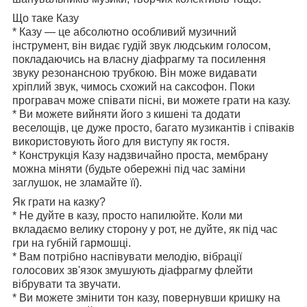
Що таке Казу
* Казу — це абсолютно особливий музичний
інструмент, він видає гудій звук людським голосом,
покладаючись на власну діафрагму та посилення
звуку резонансною трубкою. Він може видавати
хріплий звук, чимось схожий на саксофон. Поки
програвач може співати пісні, ви можете грати на казу.
* Ви можете вийняти його з кишені та додати
веселощів, це дуже просто, багато музикантів і співаків
використовують його для виступу як гостя.
* Конструкція Казу надзвичайно проста, мембрану
можна міняти (будьте обережні під час заміни
заглушок, не зламайте її).
Як грати на казку?
* Не дуйте в казу, просто напилюйте. Коли ми
вкладаємо велику сторону у рот, не дуйте, як під час
гри на губній гармошці.
* Вам потрібно наспівувати мелодію, вібрації
голосових зв'язок змушують діафрагму флейти
вібрувати та звучати.
* Ви можете змінити тон казу, повернувши кришку на