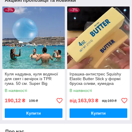
Акційні пропозиції та новинки
–3%
–3%
Куля надувна, куля водяної
Іграшка-антистрес Squishy
для свят і вечірок із TPR
Elastic Butter Stick у формі
гума. 50 см. Super Big
бруска оливи, кумедна
іграшка для зняття напруги,
В наявності
В наявності
для зняття тривожності
190,12
163,93
₴
від
₴
196 ₴
від 169 ₴
Купити
Купити
Про нас