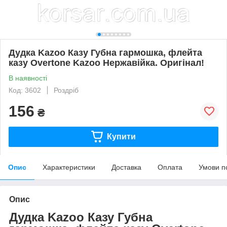
Дудка Kazoo Казу Губна гармошка, флейта
казу Overtone Kazoо Нержавійка. Оригінал!
В наявності
Код: 3602
Роздріб
156
₴
Купити
Опис
Характеристики
Доставка
Оплата
Умови п
Опис
Дудка Kazoo Казу Губна