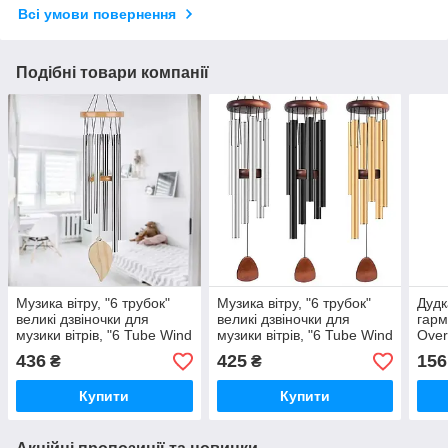
Всі умови повернення
Подібні товари компанії
Музика вітру, "6 трубок"
Музика вітру, "6 трубок"
Дудк
великі дзвіночки для
великі дзвіночки для
гарм
музики вітрів, "6 Tube Wind
музики вітрів, "6 Tube Wind
Over
chime". Дерево,
chime". Дерево,
Нерж
436
425
156
₴
₴
анодований алюміній, 68
анодований алюміній, 68
см!
см!
Купити
Купити