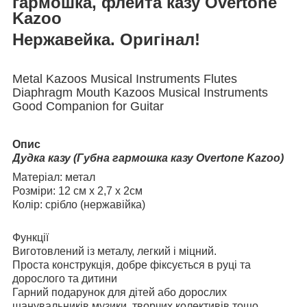
гармошка, флейта казу Overtone
Kazoo
Нержавейка. Оригінал!
Metal Kazoos Musical Instruments Flutes
Diaphragm Mouth Kazoos Musical Instruments
Good Companion for Guitar
Опис
Дудка казу (Губна гармошка казу Overtone Kazoo)
Матеріал: метал
Розміри: 12 см х 2,7 х 2см
Колір: срібло (нержавійка)
Функції
Виготовлений із металу, легкий і міцний.
Проста конструкція, добре фіксується в руці та
дорослого та дитини
Гарний подарунок для дітей або дорослих
шанувальників музики, творчих колективів тощо.