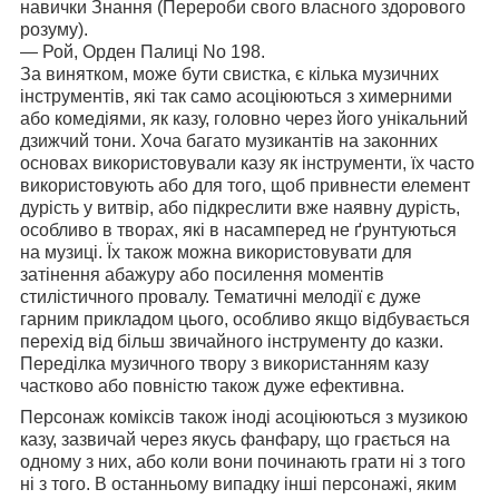
навички Знання (Перероби свого власного здорового
розуму).
— Рой, Орден Палиці No 198.
За винятком, може бути свистка, є кілька музичних
інструментів, які так само асоціюються з химерними
або комедіями, як казу, головно через його унікальний
дзижчий тони. Хоча багато музикантів на законних
основах використовували казу як інструменти, їх часто
використовують або для того, щоб привнести елемент
дурість у витвір, або підкреслити вже наявну дурість,
особливо в творах, які в насамперед не ґрунтуються
на музиці. Їх також можна використовувати для
затінення абажуру або посилення моментів
стилістичного провалу. Тематичні мелодії є дуже
гарним прикладом цього, особливо якщо відбувається
перехід від більш звичайного інструменту до казки.
Переділка музичного твору з використанням казу
частково або повністю також дуже ефективна.
Персонаж коміксів також іноді асоціюються з музикою
казу, зазвичай через якусь фанфару, що грається на
одному з них, або коли вони починають грати ні з того
ні з того. В останньому випадку інші персонажі, яким