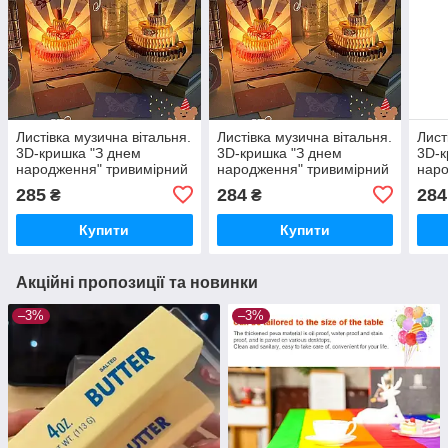
Листівка музична вітальня.
Листівка музична вітальня.
Лист
3D-кришка "З днем
3D-кришка "З днем
3D-к
народження" тривимірний
народження" тривимірний
наро
подарунок ручної роботи
подарунок ручної роботи
пода
285
284
284
₴
₴
+ конверт
+ конверт
+ ко
Купити
Купити
Акційні пропозиції та новинки
–3%
–3%