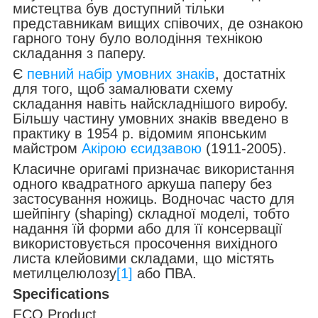
мистецтва був доступний тільки
представникам вищих співочих, де ознакою
гарного тону було володіння технікою
складання з паперу.
Є
певний набір умовних знаків
, достатніх
для того, щоб замалювати схему
складання навіть найскладнішого виробу.
Більшу частину умовних знаків введено в
практику в 1954 р. відомим японським
майстром
Акірою єсидзавою
(1911-2005).
Класичне оригамі призначає використання
одного квадратного аркуша паперу без
застосування ножиць. Водночас часто для
шейпінгу (shaping) складної моделі, тобто
надання їй форми або для її консервації
використовується просочення вихідного
листа клейовими складами, що містять
метилцелюлозу
[1]
або ПВА.
Specifications
ECO Product