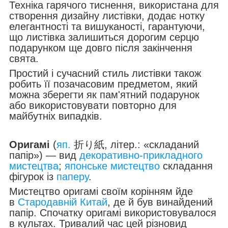
Техніка гарячого тиснення, використана для
створення дизайну листівки, додає нотку
елегантності та вишуканості, гарантуючи,
що листівка залишиться дорогим серцю
подарунком ще довго після закінчення
свята.
Простий і сучасний стиль листівки також
робить її позачасовим предметом, який
можна зберегти як пам'ятний подарунок
або використовувати повторно для
майбутніх випадків.
Оригамі
(
яп.
折り紙, літер.: «складаний
папір») — вид
декоративно-прикладного
мистецтва
;
японське мистецтво
складання
фігурок із
паперу
.
Мистецтво оригамі своїм корінням йде
в
Стародавній Китай
, де й був винайдений
папір. Спочатку оригамі використовувалося
в культах. Тривалий час цей різновид