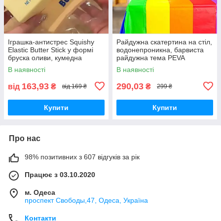
Іграшка-антистрес Squishy
Райдужна скатертина на стіл,
Elastic Butter Stick у формі
водонепроникна, барвиста
бруска оливи, кумедна
райдужна тема PEVA
іграшка для зняття напруги,
137х274 "Reinbow"
В наявності
В наявності
для зняття тривожності
163,93
290,03
від
₴
₴
від 169 ₴
299 ₴
Купити
Купити
Про нас
98% позитивних з 607 відгуків за рік
Працює з 03.10.2020
м. Одеса
проспект Свободы,47, Одеса, Україна
Контакти