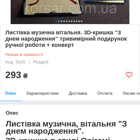
Листівка музична вітальня. 3D-кришка "З
днем народження" тривимірний подарунок
ручної роботи + конверт
Немає в наявності
Код: 3620
Роздріб
293
₴
Опис
Характеристики
Доставка
Оплата
Умови п
Опис
Листівка музична, вітальня
"З
днем народження"
.