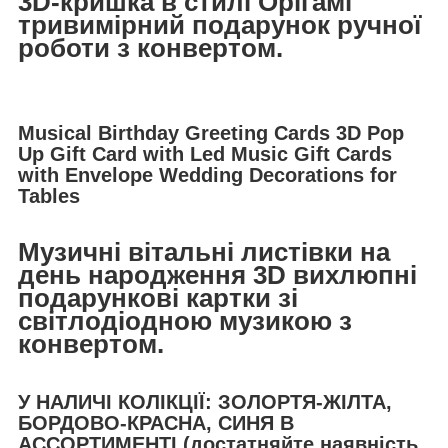
3D-кришка в стилі Орігамі
тривимірний подарунок ручної
роботи з конвертом.
Musical Birthday Greeting Cards 3D Pop
Up Gift Card with Led Music Gift Cards
with Envelope Wedding Decorations for
Tables
Музичні вітальні листівки на
день народження 3D вихлюпні
подарункові картки зі
світлодіодною музикою з
конвертом.
У НАЛИЧІ КОЛІКЦІЇ: ЗОЛОРТЯ-ЖІЛТА,
БОРДОВО-КРАСНА, СИНЯ В
АССОРТИМЕНТІ (достатняйте наявність