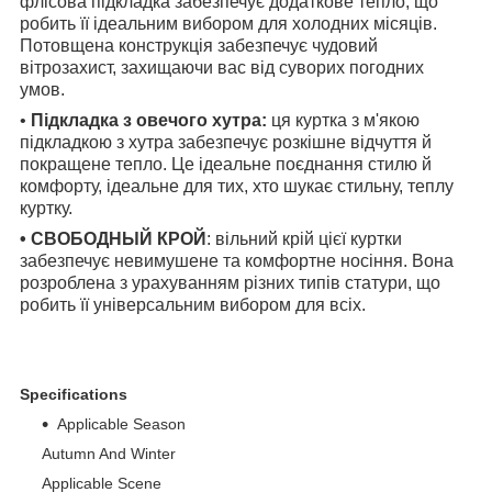
флісова підкладка забезпечує додаткове тепло, що
робить її ідеальним вибором для холодних місяців.
Потовщена конструкція забезпечує чудовий
вітрозахист, захищаючи вас від суворих погодних
умов.
•
Підкладка з овечого хутра:
ця куртка з м'якою
підкладкою з хутра забезпечує розкішне відчуття й
покращене тепло. Це ідеальне поєднання стилю й
комфорту, ідеальне для тих, хто шукає стильну, теплу
куртку.
• СВОБОДНЫЙ КРОЙ
: вільний крій цієї куртки
забезпечує невимушене та комфортне носіння. Вона
розроблена з урахуванням різних типів статури, що
робить її універсальним вибором для всіх.
Specifications
Applicable Season
Autumn And Winter
Applicable Scene