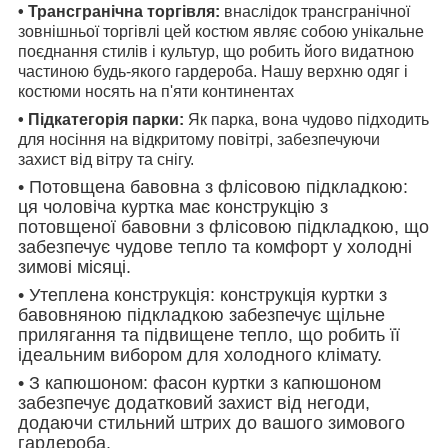
• Трансгранічна торгівля:
внаслідок трансгранічної
зовнішньої торгівлі цей костюм являє собою унікальне
поєднання стилів і культур, що робить його видатною
частиною будь-якого гардероба. Нашу верхню одяг і
костюми носять на п'яти континентах
• Підкатегорія парки:
Як парка, вона чудово підходить
для носіння на відкритому повітрі, забезпечуючи
захист від вітру та снігу.
• Потовщена бавовна з флісовою підкладкою:
ця чоловіча куртка має конструкцію з
потовщеної бавовни з флісовою підкладкою, що
забезпечує чудове тепло та комфорт у холодні
зимові місяці.
• Утеплена конструкція: конструкція куртки з
бавовняною підкладкою забезпечує щільне
прилягання та підвищене тепло, що робить її
ідеальним вибором для холодного клімату.
• З капюшоном: фасон куртки з капюшоном
забезпечує додатковий захист від негоди,
додаючи стильний штрих до вашого зимового
гардероба.