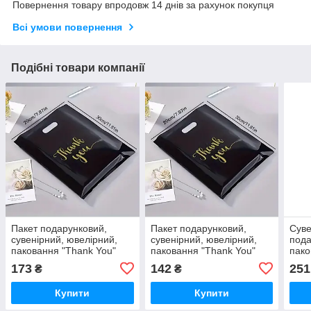
Повернення товару впродовж 14 днів за рахунок покупця
Всі умови повернення
Подібні товари компанії
Пакет подарунковий,
Пакет подарунковий,
Суве
сувенірний, ювелірний,
сувенірний, ювелірний,
пода
паковання "Thank You"
паковання "Thank You"
пако
40x30 см, золото на
20x30 см, золото на
6x10
173
142
251
₴
₴
чорному, щільний. 10 шт.
чорному, щільний. 10 шт.
LOCK
50 ш
Купити
Купити