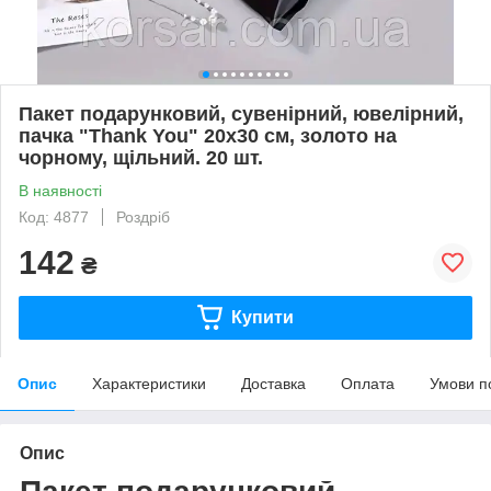
Пакет подарунковий, сувенірний, ювелірний,
пачка "Thank You" 20x30 см, золото на
чорному, щільний. 20 шт.
В наявності
Код: 4877
Роздріб
142
₴
Купити
Опис
Характеристики
Доставка
Оплата
Умови п
Опис