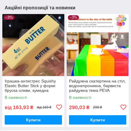
Акційні пропозиції та новинки
–3%
–3%
Іграшка-антистрес Squishy
Райдужна скатертина на стіл,
Elastic Butter Stick у формі
водонепроникна, барвиста
бруска оливи, кумедна
райдужна тема PEVA
іграшка для зняття напруги,
137х274 "Reinbow"
В наявності
В наявності
для зняття тривожності
163,93
290,03
від
₴
₴
від 169 ₴
299 ₴
Купити
Купити