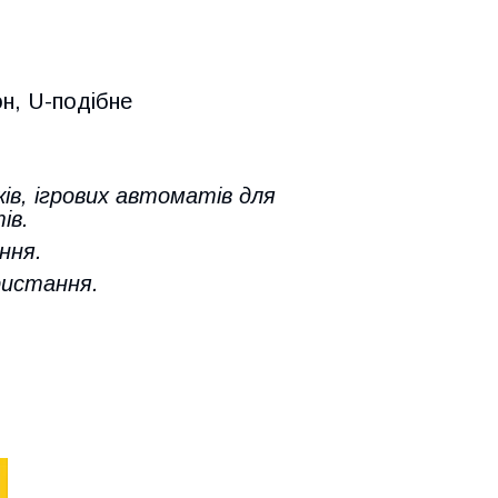
он, U-подібне
ів, ігрових автоматів для
ів.
ння.
ристання.