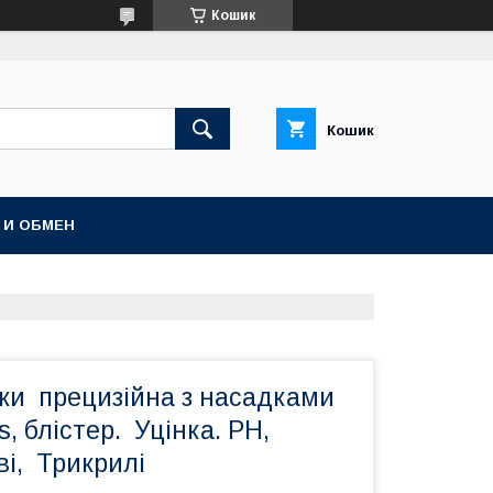
Кошик
Кошик
 И ОБМЕН
тки прецизійна з насадками
, блістер. Уцінка. PH,
і, Трикрилі