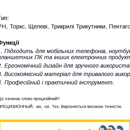
Тип:
PH, Торкс, Щелеві, Трикрилі Трикутники, Пентаг
Функції
1. Підходить для мобільних телефонів, ноутбук
планшетних ПК та інших електронних продукт
2. Ергономічний дизайн для зручного використа
3. Високоякісний матеріал для тривалого вико
4. Професійний і практичний інструмент.
о означає слово прецизійний?
РЕЦИЗИО́ННЫЙ, -ая, -ое. Тех. Вирізняється високою точністю.