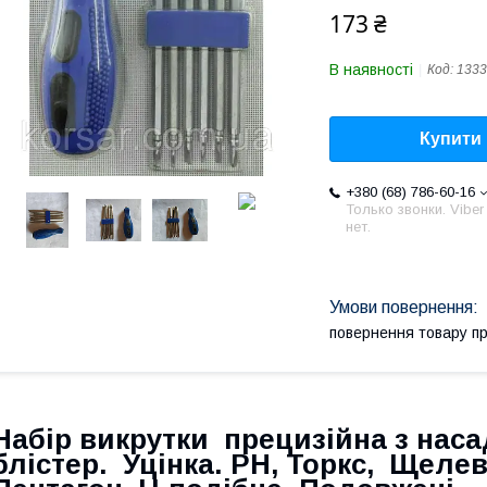
173 ₴
В наявності
Код:
1333
Купити
+380 (68) 786-60-16
Только звонки. Viber
нет.
повернення товару п
Набір викрутки прецизійна з наса
блістер. Уцінка. PH, Торкс, Щеле