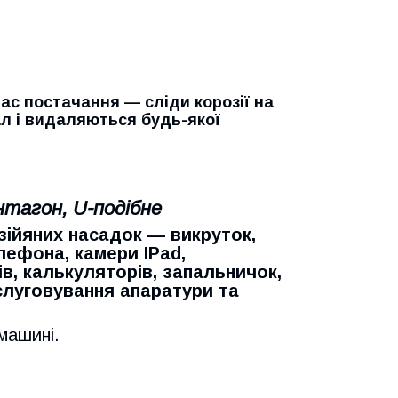
ас постачання — сліди корозії на
ал і видаляються будь-якої
нтагон, U-подібне
зій
яних насадок — викруток,
лефона, камери IPad,
ів, калькуляторів, запальничок,
слуговування апаратури та
 машині.