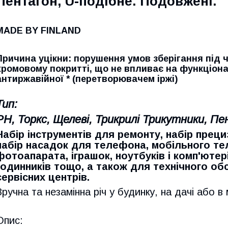
Пентагон, U-подібне. Подовжені.
MADE BY FINLAND
Причина уцікни: порушення умов зберігання під ч
хромовому покритті, що не впливає на функціон
антиржавійної * (перетворювачем іржі)
Тип:
PH, Торкс, Щелеві, Трикрилі Трикутники, Пе
Набір інструментів для ремонту, набір преци
набір насадок для телефона, мобільного те
фотоапарата, іграшок, ноутбуків і комп'ютер
годинників тощо, а також для технічного об
сервісних центрів.
Зручна та незамінна річ у будинку, на дачі або в
Опис: