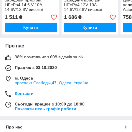
Зарядний пристрій
Зарядний пристрій
Цино
LiFePo4 14.6 V 10A
LiFePo4 12V 10A
пали
14,6V/12.8V високої
14,6V/12.8V високої
Actu
потужності 160 W для
потужності 300W для літій-
(50*
1 511
1 686
758
₴
₴
літій-залізо-фосфатних
залізо-фосфатних
Полі
акумуляторів.
акумуляторів
Купити
Купити
Про нас
98% позитивних з 608 відгуків за рік
Працює з 03.10.2020
м. Одеса
проспект Свободы,47, Одеса, Україна
Контакти
Сьогодні працює з 10:00 до 18:00
Показати весь графік роботи
Про нас