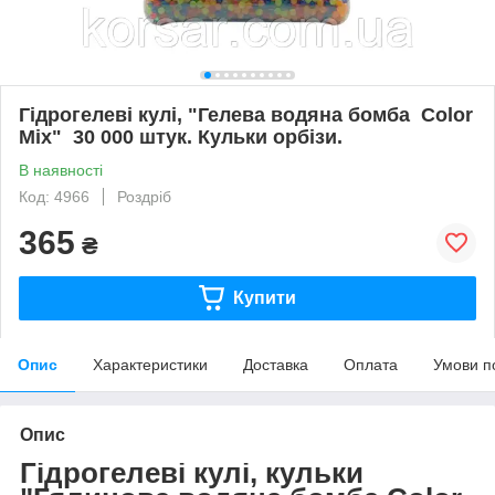
Гідрогелеві кулі, "Гелева водяна бомба Color
Mix" 30 000 штук. Кульки орбізи.
В наявності
Код: 4966
Роздріб
365
₴
Купити
Опис
Характеристики
Доставка
Оплата
Умови п
Опис
Гідрогелеві кулі, кульки