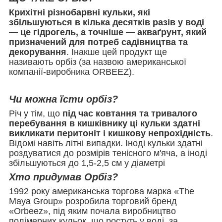
Крихітні різнобарвні кульки, які
збільшуються в кілька десятків разів у воді
— це гідрогель, а точніше — акваґрунт, який
призначений для потреб садівництва та
декорування
. Інакше цей продукт ще
називають орбіз (за назвою американської
компанії-виробника ORBEEZ).
Чи можна їсти орбіз?
Річ у тім, що
під час ковтання та тривалого
перебування в кишківнику ці кульки здатні
викликати перитоніт і кишкову непрохідність
.
Відомі навіть літні випадки. Іноді кульки здатні
роздуватися до розмірів тенісного м'яча, а іноді
збільшуються до 1,5-2,5 см у діаметрі
Хто придумав Орбіз?
1992 року американська торгова марка «The
Maya Group» розробила торговий бренд
«Orbeez», під яким почала виробництво
полімерних кульок, що ростуть у воді, за