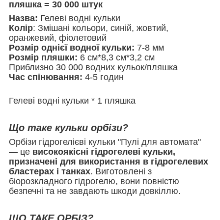
пляшка = 30 000 штук
Назва:
Гелеві водні кульки
Колір
: Змішані кольори, синій, жовтий,
оранжевий, фіолетовий
Розмір однієї водної кульки:
7-8 мм
Розмір пляшки:
6 см*8,3 см*3,2 см
Приблизно 30 000 водних кульок/пляшка
Час спінювання:
4-5 годин
Гелеві водні кульки * 1 пляшка
Що таке кульки орбізи?
Орбізи гідрогелієві кульки "Пулі для автомата"
— це
високоякісні гідрогелеві кульки,
призначені для використання в гідрогелевих
бластерах і танках
. Виготовлені з
біорозкладного гідрогелю, вони повністю
безпечні та не завдають шкоди довкіллю.
ЩО ТАКЕ ОРБІЗ?