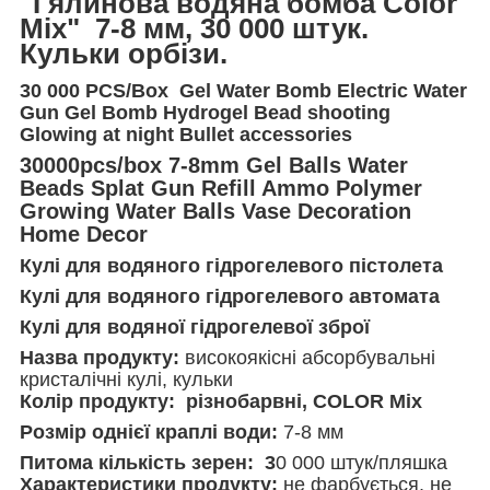
"Г
ялинова водяна бомба Color
Mix" 7-8 мм, 30 000 штук.
Кульки орбізи.
30 000 PCS/Box Gel Water Bomb Electric Water
Gun Gel Bomb Hydrogel Bead shooting
Glowing at night Bullet accessories
30000pcs/box 7-8mm Gel Balls Water
Beads Splat Gun Refill Ammo Polymer
Growing Water Balls Vase Decoration
Home Decor
Кулі для водяного гідрогелевого пістолета
Кулі для водяного гідрогелевого автомата
Кулі для водяної гідрогелевої зброї
Назва продукту:
високоякісні абсорбувальні
кристалічні кулі, кульки
Колір продукту: різнобарвні, COLOR Mix
Розмір однієї краплі води:
7-8 мм
Питома кількість зерен: 3
0 000 штук/пляшка
Характеристики продукту:
не фарбується, не