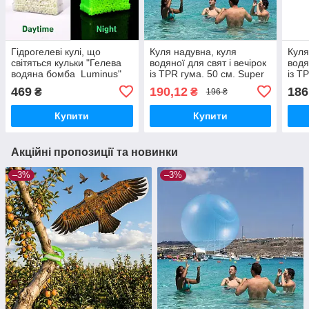
Гідрогелеві кулі, що
Куля надувна, куля
Куля
світяться кульки "Гелева
водяної для свят і вечірок
водя
водяна бомба Luminus"
із TPR гума. 50 см. Super
із T
10000 штук. Кульки орбізи.
Big
469
190,12
186
₴
₴
196 ₴
Світяться.
Купити
Купити
Акційні пропозиції та новинки
–3%
–3%