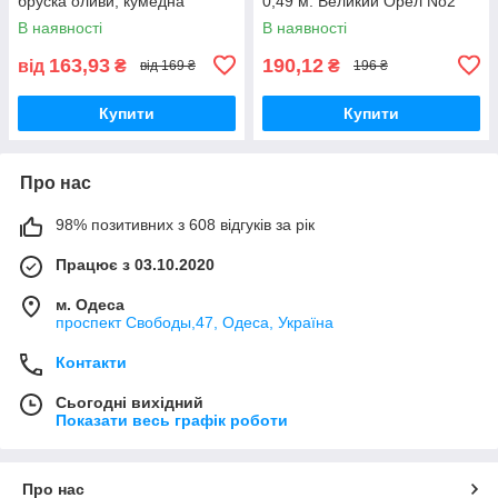
бруска оливи, кумедна
0,49 м. Великий Орел No2
іграшка для зняття напруги,
В наявності
В наявності
для зняття тривожності
163,93
190,12
від
₴
₴
від 169 ₴
196 ₴
Купити
Купити
Про нас
98% позитивних з 608 відгуків за рік
Працює з 03.10.2020
м. Одеса
проспект Свободы,47, Одеса, Україна
Контакти
Сьогодні вихідний
Показати весь графік роботи
Про нас