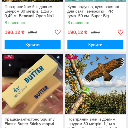
Повітряний змій із довгим
Куля надувна, куля водяної
шнуром 30 метрів. 1,1м х
для свят і вечірок із TPR
0,49 м. Великий Орел No1
гума. 50 см. Super Big
В наявності
В наявності
190,12
190,12
₴
₴
196 ₴
196 ₴
Купити
Купити
–3%
–3%
Іграшка-антистрес Squishy
Повітряний змій із довгим
Elastic Butter Stick у формі
шнуром 30 метрів. 1,1м х