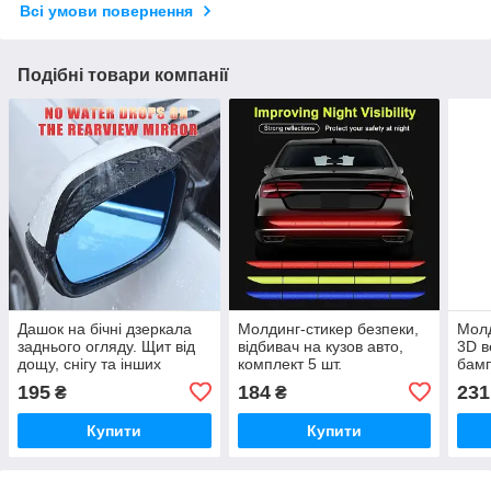
Всі умови повернення
Подібні товари компанії
Дашок на бічні дзеркала
Молдинг-стикер безпеки,
Молд
заднього огляду. Щит від
відбивач на кузов авто,
3D в
дощу, снігу та інших
комплект 5 шт.
бамп
опадів
комп
195
184
231
₴
₴
Купити
Купити