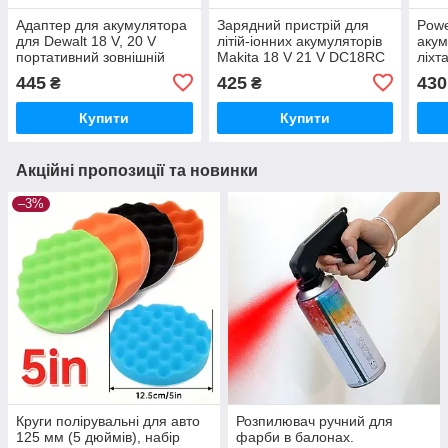
Адаптер для акумулятора
Зарядний пристрій для
Powe
для Dewalt 18 V, 20 V
літій-іонних акумуляторів
акум
портативний зовнішній
Makita 18 V 21 V DC18RC
ліхт
Power Bank з двома
BL1830 BL1815 Hong
для
445
425
430
₴
₴
портами USB + Type C.
Song BoDa FoGo
Mak
14,4
Купити
Купити
Акційні пропозиції та новинки
–3%
Круги полірувальні для авто
Розпилювач ручний для
125 мм (5 дюймів), набір
фарби в балонах.