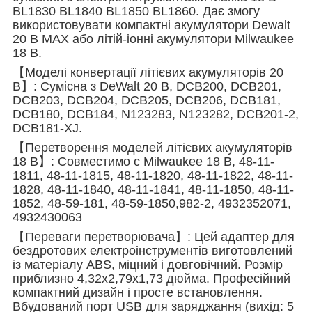
BL1830 BL1840 BL1850 BL1860. Дає змогу
використовувати компактні акумулятори Dewalt
20 В MAX або літій-іонні акумулятори Milwaukee
18 В.
【Моделі конвертації літієвих акумуляторів 20
В】: Сумісна з DeWalt 20 В, DCB200, DCB201,
DCB203, DCB204, DCB205, DCB206, DCB181,
DCB180, DCB184, N123283, N123282, DCB201-2,
DCB181-XJ.
【Перетворення моделей літієвих акумуляторів
18 В】: Совместимо с Milwaukee 18 В, 48-11-
1811, 48-11-1815, 48-11-1820, 48-11-1822, 48-11-
1828, 48-11-1840, 48-11-1841, 48-11-1850, 48-11-
1852, 48-59-181, 48-59-1850,982-2, 4932352071,
4932430063
【Переваги перетворювача】: Цей адаптер для
бездротових електроінструментів виготовлений
із матеріалу ABS, міцний і довговічний. Розмір
приблизно 4,32x2,79x1,73 дюйма. Професійний
компактний дизайн і просте встановлення.
Вбудований порт USB для заряджання (вихід: 5