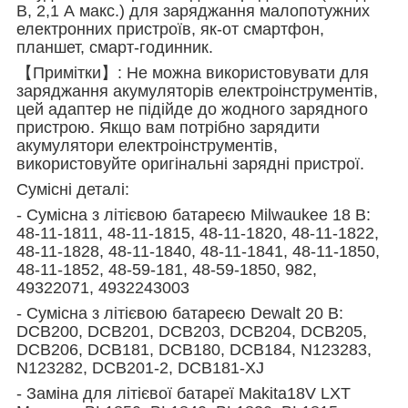
В, 2,1 А макс.) для заряджання малопотужних
електронних пристроїв, як-от смартфон,
планшет, смарт-годинник.
【Примітки】: Не можна використовувати для
заряджання акумуляторів електроінструментів,
цей адаптер не підійде до жодного зарядного
пристрою. Якщо вам потрібно зарядити
акумулятори електроінструментів,
використовуйте оригінальні зарядні пристрої.
Сумісні деталі:
- Сумісна з літієвою батареєю Milwaukee 18 В:
48-11-1811, 48-11-1815, 48-11-1820, 48-11-1822,
48-11-1828, 48-11-1840, 48-11-1841, 48-11-1850,
48-11-1852, 48-59-181, 48-59-1850, 982,
49322071, 4932243003
- Сумісна з літієвою батареєю Dewalt 20 В:
DCB200, DCB201, DCB203, DCB204, DCB205,
DCB206, DCB181, DCB180, DCB184, N123283,
N123282, DCB201-2, DCB181-XJ
- Заміна для літієвої батареї Makita18V LXT