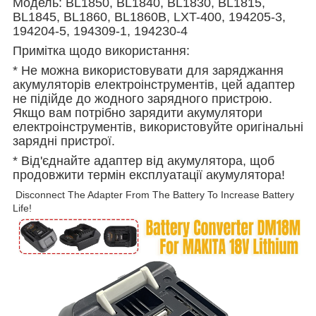
Модель: BL1850, BL1840, BL1830, BL1815,
BL1845, BL1860, BL1860B, LXT-400, 194205-3,
194204-5, 194309-1, 194230-4
Примітка щодо використання:
* Не можна використовувати для заряджання
акумуляторів електроінструментів, цей адаптер
не підійде до жодного зарядного пристрою.
Якщо вам потрібно зарядити акумулятори
електроінструментів, використовуйте оригінальні
зарядні пристрої.
* Від'єднайте адаптер від акумулятора, щоб
продовжити термін експлуатації акумулятора!
Disconnect The Adapter From The Battery To Increase Battery
Life!