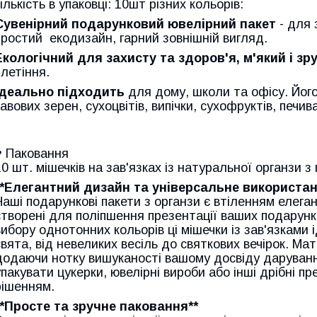
кількість в упаковці: 10шт різних кольорів:
Сувенірний подарунковий ювелірний пакет
- для 
простий екодизайн, гарний зовнішній вигляд.
Екологічний для захисту та здоров'я, м'який і зр
плетіння.
Ідеально підходить
для дому, школи та офісу. Йог
кавових зерен, сухоцвітів, випічки, сухофруктів, печив
♥ Паковання
10 шт. мішечків на зав'язках із натуральної органзи 
**Елегантний дизайн та універсальне використан
Наші подарункові пакети з органзи є втіленням елеган
створені для поліпшення презентації ваших подарунк
вибору однотонних кольорів ці мішечки із зав'язками
свята, від невеликих весіль до святкових вечірок. Ма
додаючи нотку вишуканості вашому досвіду даруванн
упакувати цукерки, ювелірні вироби або інші дрібні пр
рішенням.
**Просте та зручне паковання**