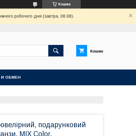
Кошик
ижчого робочого дня (завтра, 08.08).
Кошик
 И ОБМЕН
 ювелірний, подарунковий
анзи, МIX Color,