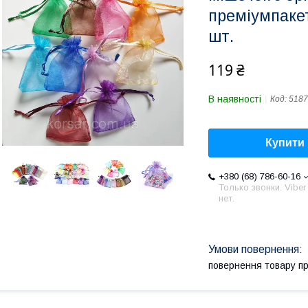
преміумпакет
шт.
119 ₴
В наявності
Код:
5187
Купити
+380 (68) 786-60-16
Только звонки. Viber
нет.
повернення товару п