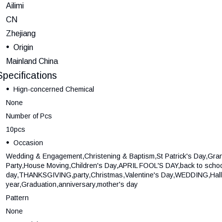
Ailimi
CN
Zhejiang
Origin
Mainland China
Specifications
Hign-concerned Chemical
None
Number of Pcs
10pcs
Occasion
Wedding & Engagement,Christening & Baptism,St Patrick's Day,Gran
Party,House Moving,Children's Day,APRIL FOOL'S DAY,back to schoo
day,THANKSGIVING,party,Christmas,Valentine's Day,WEDDING,Hal
year,Graduation,anniversary,mother's day
Pattern
None