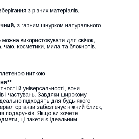
зберігання з різних матеріалів,
учний,
з гарним шнурком натурального
о можна використовувати для свічок,
а, чаю, косметики, мила та блокнотів.
з плетеною ниткою
ня**
тності й універсальності, вони
ів і частувань. Завдяки широкому
 ідеально підходять для будь-якого
теріал органзи забезпечує ніжний блиск,
я подарунків. Якщо ви хочете
едмети, ці пакети є ідеальним