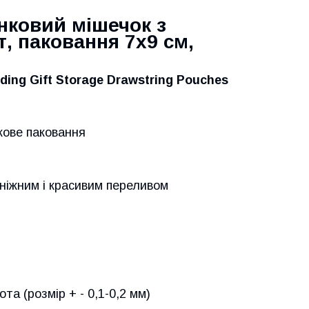
нковий мішечок з
т, паковання 7x9 см,
ding Gift Storage Drawstring Pouches
кове паковання
ніжним і красивим переливом
а (розмір + - 0,1-0,2 мм)