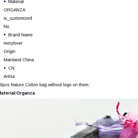
Material
ORGANZA
is_customized
No
Brand Name
merylover
Origin
Mainland China
CN
Anhui
0pcs Nature Cotton bag without logo on them;
aterial:Organza