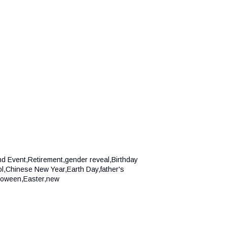
d Event,Retirement,gender reveal,Birthday
l,Chinese New Year,Earth Day,father's
loween,Easter,new