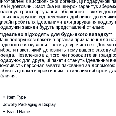
Виготовлені з високоякісної органзи, ці подарункові п
але й довговічні. Застібка на шнурок гарантує збереж
полегшує транспортування і зберігання. Пакети досту
різних подарунків, від невеликих дрібничок до велики
дизайн робить їх ідеальними для дарування подарунк
подарунки завжди будуть представлені стильно.
**Ідеально підходять для будь-якого випадку**
Наші подарункові пакети з органзи призначені для най
радісного святкування Пасхи до урочистості Дня мате
вибрати пакет, який доповнить тему вашого заходу аб
бренда. Незалежно від того, чи проводите ви грандіо
подарунок для друга, ці пакети стануть ідеальним в
можливість персоналізувати паковання за допомогою
роблять ці пакети практичним і стильним вибором для
обличчя.
Item Type
Jewelry Packaging & Display
Brand Name