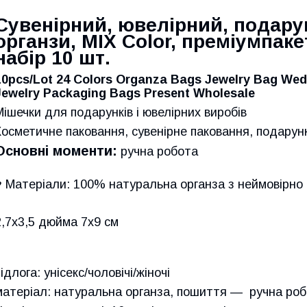
Сувенірний, ювелірний, подару
органзи, МIX Color, преміумпаке
набір 10 шт.
10pcs/Lot 24 Colors Organza Bags Jewelry Bag Wed
Jewelry Packaging Bags Present Wholesale
Мішечки для подарунків і ювелірних виробів
Косметичне паковання, сувенірне паковання, подарун
Основні моменти:
ручна робота
♥ Матеріали: 100% натуральна органза з неймовірно 
2,7x3,5 дюйма 7x9 см
ідлога: унісекс/чоловічі/жіночі
матеріал: натуральна органза, пошиття — ручна робот