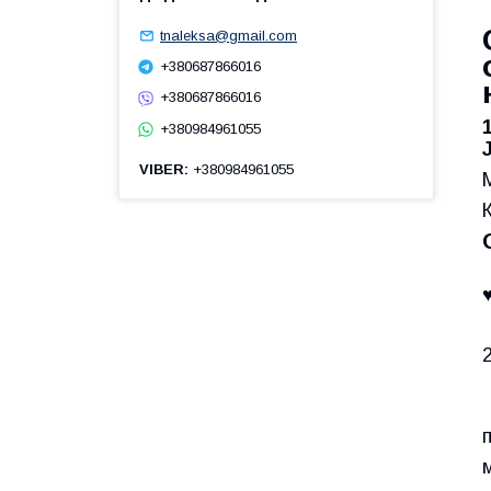
tnaleksa@gmail.com
+380687866016
+380687866016
+380984961055
VIBER
+380984961055
п