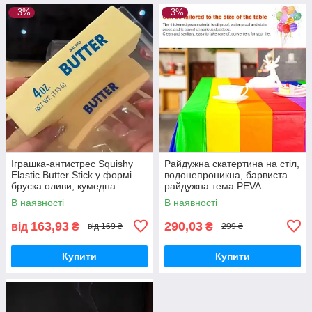
–3%
–3%
Іграшка-антистрес Squishy
Райдужна скатертина на стіл,
Elastic Butter Stick у формі
водонепроникна, барвиста
бруска оливи, кумедна
райдужна тема PEVA
іграшка для зняття напруги,
137х274 "Reinbow"
В наявності
В наявності
для зняття тривожності
163,93
290,03
від
₴
₴
від 169 ₴
299 ₴
Купити
Купити