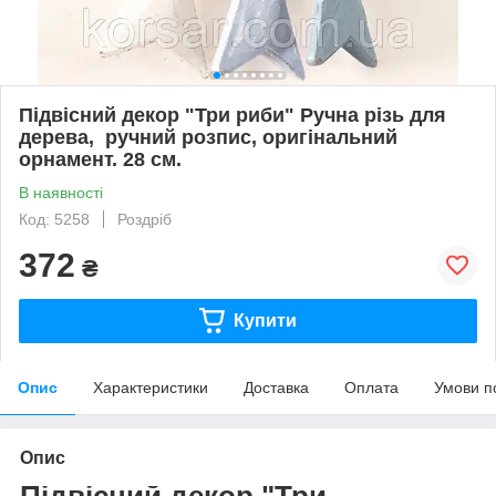
Підвісний декор "Три риби" Ручна різь для
дерева, ручний розпис, оригінальний
орнамент. 28 см.
В наявності
Код: 5258
Роздріб
372
₴
Купити
Опис
Характеристики
Доставка
Оплата
Умови п
Опис
Підвісний декор "Три