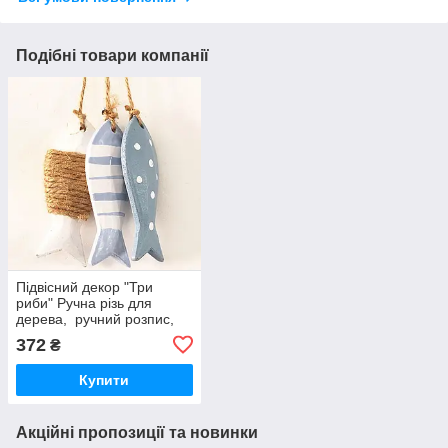
Подібні товари компанії
Підвісний декор "Три
риби" Ручна різь для
дерева, ручний розпис,
оригінальний орнамент.
372
₴
28 см.
Купити
Акційні пропозиції та новинки